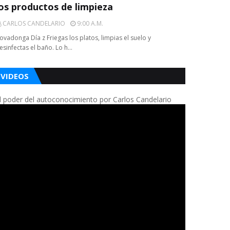
los productos de limpieza
CARLOS CANDELARIO
9:00 A.m.
ovadonga Día z Friegas los platos, limpias el suelo y
esinfectas el baño. Lo h…
VIDEOS
l poder del autoconocimiento por Carlos Candelario