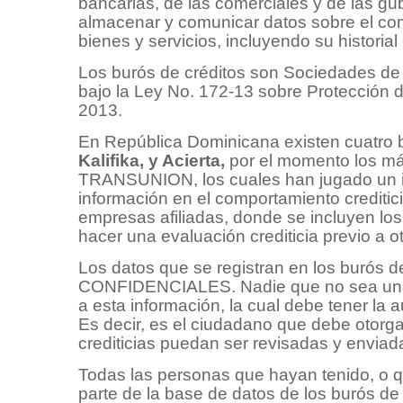
bancarias, de las comerciales y de las gu
almacenar y comunicar datos sobre el c
bienes y servicios, incluyendo su historial c
Los burós de créditos son Sociedades de I
bajo la Ley No. 172-13 sobre Protección 
2013.
En República Dominicana existen cuatro b
Kalifika, y Acierta,
por el momento los 
TRANSUNION, los cuales han jugado un im
información en el comportamiento creditici
empresas afiliadas, donde se incluyen lo
hacer una evaluación crediticia previo a o
Los datos que se registran en los buró
CONFIDENCIALES. Nadie que no sea una e
a esta información, la cual debe tener la a
Es decir, es el ciudadano que debe otorg
crediticias puedan ser revisadas y enviada
Todas las personas que hayan tenido, o q
parte de la base de datos de los burós de cr