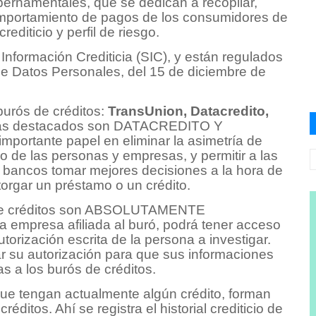
bernamentales, que se dedican a recopilar,
omportamiento de pagos de los consumidores de
rediticio y perfil de riesgo.
nformación Crediticia (SIC), y están regulados
de Datos Personales, del 15 de diciembre de
urós de créditos:
TransUnion, Datacredito,
más destacados son DATACREDITO Y
portante papel en eliminar la asimetría de
o de las personas y empresas, y permitir a las
s bancos tomar mejores decisiones a la hora de
torgar un préstamo o un crédito.
s de créditos son ABSOLUTAMENTE
mpresa afiliada al buró, podrá tener acceso
utorización escrita de la persona a investigar.
ar su autorización para que sus informaciones
s a los burós de créditos.
ue tengan actualmente algún crédito, forman
éditos. Ahí se registra el historial crediticio de