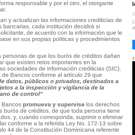
rma responsable y por el otro, el otorgante
ar.
 y actualizan las informaciones crediticias de
C
bancarias, cada institución decidirá si
d
olicitante, de acuerdo con la información que le
n base en sus propias políticas y procedimientos
s personas de que los burós de créditos dañan
E
ar que existen retos importantes en la
las sociedades de información crediticias (SIC),
a de Bancos conforme al artículo 29 que
de datos, públicos o privados, destinados a
etos a la inspección y vigilancia de la
ano de control”
de Bancos
promueva y supervise
los derechos
s burós de créditos, de que toda persona tiene
ados, y, cuando corresponda, suprimir o eliminar
ular conforme a la referida Ley No. 172-13 sobre
ulo 44 de la Constitución Dominicana referente