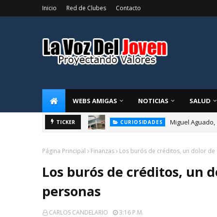
Inicio
Red de Clubes
Contacto
WEBS AMIGAS
NOTICIAS
SALUD
Miguel Aguado, 
TICKER
CURIOSIDADES
Página Principal
Finanzas
Los burós de créditos, un dolor d
Los burós de créditos, un 
personas
CARLOS CANDELARIO
3:16 P.m.