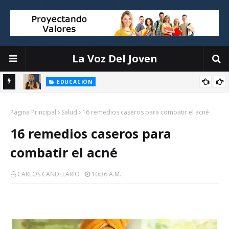
La Voz Del Joven
EDUCACIÓN
El liderazgo directivo: la clave para transformar la educación
Página Principal
Salud
16 remedios caseros para combatir el acné
16 remedios caseros para
combatir el acné
CARLOS CANDELARIO
10:36 A.m.