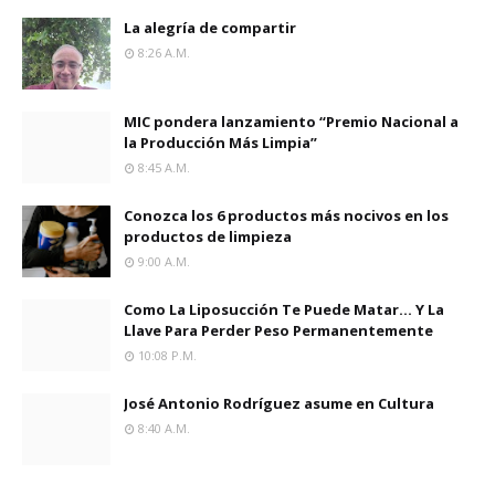
La alegría de compartir
8:26 A.m.
MIC pondera lanzamiento “Premio Nacional a
la Producción Más Limpia”
8:45 A.m.
Conozca los 6 productos más nocivos en los
productos de limpieza
9:00 A.m.
Como La Liposucción Te Puede Matar… Y La
Llave Para Perder Peso Permanentemente
10:08 P.m.
José Antonio Rodríguez asume en Cultura
8:40 A.m.