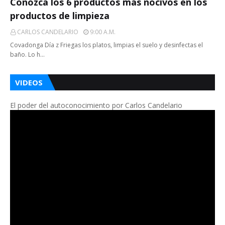
Conozca los 6 productos más nocivos en los
productos de limpieza
CARLOS CANDELARIO
9:00 A.m.
Covadonga Día z Friegas los platos, limpias el suelo y desinfectas el
baño. Lo h…
VIDEOS
El poder del autoconocimiento por Carlos Candelario