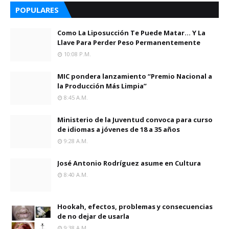
POPULARES
Como La Liposucción Te Puede Matar… Y La
Llave Para Perder Peso Permanentemente
10:08 P.m.
MIC pondera lanzamiento “Premio Nacional a
la Producción Más Limpia”
8:45 A.m.
Ministerio de la Juventud convoca para curso
de idiomas a jóvenes de 18 a 35 años
9:28 A.m.
José Antonio Rodríguez asume en Cultura
8:40 A.m.
Hookah, efectos, problemas y consecuencias
de no dejar de usarla
9:38 A.m.