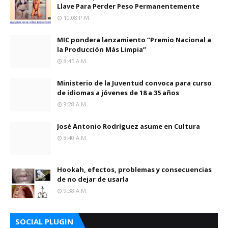
Llave Para Perder Peso Permanentemente
10:08 P.m.
MIC pondera lanzamiento “Premio Nacional a
la Producción Más Limpia”
8:45 A.m.
Ministerio de la Juventud convoca para curso
de idiomas a jóvenes de 18 a 35 años
9:28 A.m.
José Antonio Rodríguez asume en Cultura
8:40 A.m.
Hookah, efectos, problemas y consecuencias
de no dejar de usarla
9:38 A.m.
SOCIAL PLUGIN