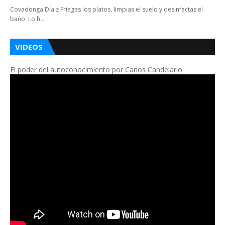
Covadonga Día z Friegas los platos, limpias el suelo y desinfectas el
baño. Lo h…
VIDEOS
El poder del autoconocimiento por Carlos Candelario