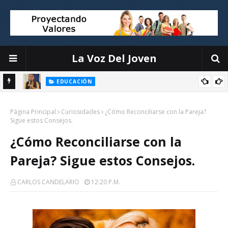
La Voz Del Joven
EDUCACIÓN
El liderazgo directivo: la clave para transformar la educación
Página Principal
Curiosidades
¿Cómo Reconciliarse con la Pareja?
Sigue estos Consejos.
¿Cómo Reconciliarse con la
Pareja? Sigue estos Consejos.
CARLOS CANDELARIO
12:20 P.m.