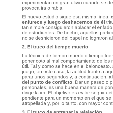
experimentan un gran alivio cuando se d
provoca ira o rabia.
El nuevo estudio sigue esa misma línea:
enfurece y luego deshacernos de él
tri
tan simple consiguieron aplacar el enfa
de estudiantes. De hecho, aquellos partic
no se deshicieron del papel no lograron 
2. El truco del tiempo muerto
La técnica de tiempo muerto o tiempo fuer
poner coto al mal comportamiento de los 
útil. Tal y como se hace en el baloncesto,
juego; en este caso, la actitud frente a aq
parar unos segundos y, a continuación,
a
del punto de conflicto
. Dar un paseo o p
personales, es una buena manera de poner
dirige la ira. El objetivo es evitar seguir a
pendiente para un momento en el que se
atropellada y, por lo tanto, con mayor con
3. El truco de entrenar la relajación