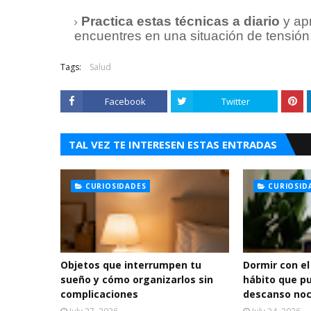
Practica estas técnicas a diario
y ap
encuentres en una situación de tensión
Tags:
Salud
Facebook
Twitter
TAL VEZ TE INTERESEN ESTAS ENTRADAS
CURIOSIDADES
CURIOSID
Objetos que interrumpen tu
Dormir con el
sueño y cómo organizarlos sin
hábito que p
complicaciones
descanso no