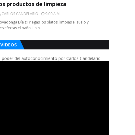
los productos de limpieza
CARLOS CANDELARIO
9:00 A.m.
ovadonga Día z Friegas los platos, limpias el suelo y
esinfectas el baño. Lo h…
VIDEOS
l poder del autoconocimiento por Carlos Candelario