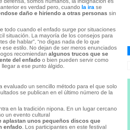
e defensa, somos humanos, la indignación es
 anterior es verdad pero, cuando
la ira
se
ndose daño e hiriendo a otras personas
sin
obre todo cuando el enfado surge por situaciones
cil situación. La mayoría de los consejos para
tes de hablar”, “no digas nada de lo que
e ese estilo. No dejan de ser meros enunciados
cólogos recomiendan
algunos trucos que se
ente del enfado
o bien pueden servir como
llegar a ese punto álgido.
 evaluado un sencillo método para el que solo
sultados se publican en el último número de la
tra en la tradición nipona. En un lugar cercano
o un evento cultural
se aplastan unos pequeños discos que
n enfado
. Los participantes en este festival