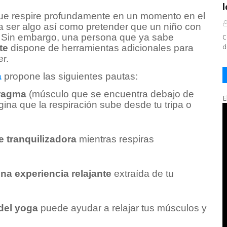
que respire profundamente en un momento en el
 a ser algo así como pretender que un niño con
”. Sin embargo, una persona que ya sabe
C
nte
dispone de herramientas adicionales para
d
r.
a
propone las siguientes pautas:
fragma
(músculo que se encuentra debajo de
E
agina que la respiración sube desde tu tripa o
e tranquilizadora
mientras respiras
una experiencia relajante
extraída de tu
 del yoga
puede ayudar a relajar tus músculos y