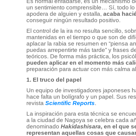
Es normal enfadarse, es un mecanismo d
un sentimiento comprensible… Sí, todo lo
apodera de alguien y estalla,
acaba hacié
conseguir ningún resultado positivo.
El control de la ira no resulta sencillo, s
mantenidas en el tiempo o que son de difí
aplacar la rabia se resumen en “piensa an
puedas arrepentirte más tarde” y frases d
teóricos. De forma más práctica, los psi
pueden aplicar en el momento más cali
preparación para actuar con más calma al 
1. El truco del papel
Un equipo de investigadores japoneses ha
hace falta un bolígrafo y un papel. Sus re
revista
Scientific Reports
.
La inspiración para esta técnica se encuen
a la ciudad de Nagoya se celebra cada añ
denominado
Hakidashisara
, en el que 
representan aquellas cosas que causa