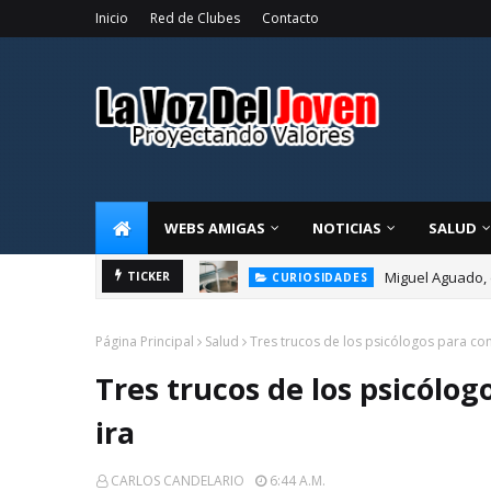
Inicio
Red de Clubes
Contacto
WEBS AMIGAS
NOTICIAS
SALUD
Miguel Aguado, 
TICKER
CURIOSIDADES
Página Principal
Salud
Tres trucos de los psicólogos para cont
Tres trucos de los psicólog
ira
CARLOS CANDELARIO
6:44 A.m.