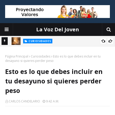
La Voz Del Joven
CURIOSIDADES
n
Miguel Aguado, divulgador ambiental: Esto es lo que hago para
Página Principal
enfriar la casa sin aire acondicionado
Curiosidades
Esto es lo que debes incluir en tu
desayuno si quieres perder peso
Esto es lo que debes incluir en
tu desayuno si quieres perder
peso
CARLOS CANDELARIO
9:42 A.m.