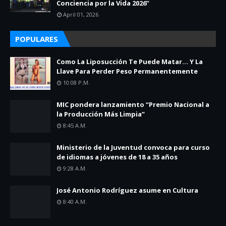
Conciencia por la Vida 2026”
April 01, 2026
POPULARES
Como La Liposucción Te Puede Matar… Y La
Llave Para Perder Peso Permanentemente
10:08 P.m.
MIC pondera lanzamiento “Premio Nacional a
la Producción Más Limpia”
8:45 A.m.
Ministerio de la Juventud convoca para curso
de idiomas a jóvenes de 18 a 35 años
9:28 A.m.
José Antonio Rodríguez asume en Cultura
8:40 A.m.