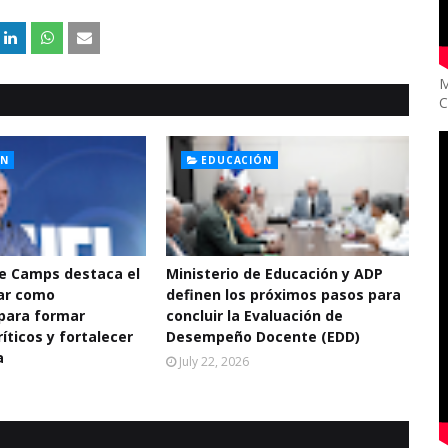
M
C
ÓN
EDUCACIÓN
De Camps destaca el
Ministerio de Educación y ADP
ar como
definen los próximos pasos para
para formar
concluir la Evaluación de
íticos y fortalecer
Desempeño Docente (EDD)
a
July 22, 2026