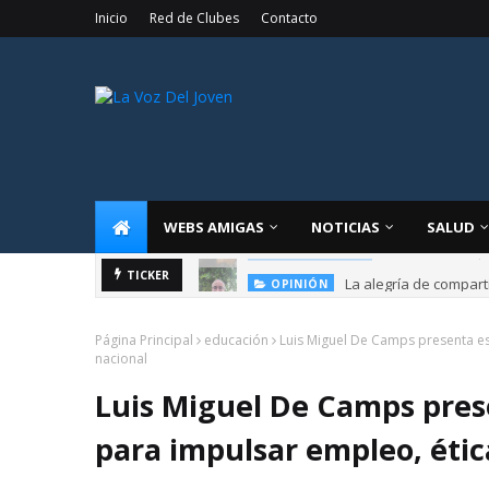
Inicio
Red de Clubes
Contacto
WEBS AMIGAS
NOTICIAS
SALUD
La alegría de compart
TICKER
OPINIÓN
Página Principal
educación
Luis Miguel De Camps presenta es
nacional
Luis Miguel De Camps pres
para impulsar empleo, étic