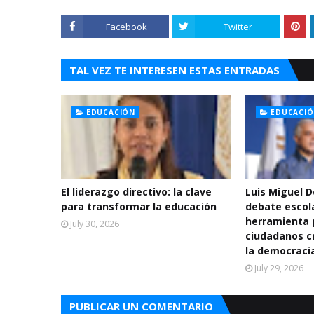
Facebook
Twitter
TAL VEZ TE INTERESEN ESTAS ENTRADAS
EDUCACIÓN
EDUCACI
El liderazgo directivo: la clave
Luis Miguel 
para transformar la educación
debate escol
herramienta 
July 30, 2026
ciudadanos cr
la democraci
July 29, 2026
PUBLICAR UN COMENTARIO