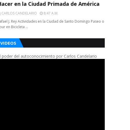
Hacer en la Ciudad Primada de América
CARLOS CANDELARIO
8:47 A.m.
afael J. Rey Actividades en la Ciudad de Santo Domingo Paseo o
our en Bicicleta …
VIDEOS
l poder del autoconocimiento por Carlos Candelario