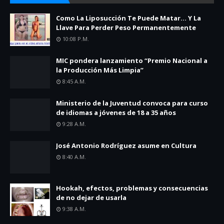
Como La Liposucción Te Puede Matar… Y La
Llave Para Perder Peso Permanentemente
10:08 P.m.
MIC pondera lanzamiento “Premio Nacional a
la Producción Más Limpia”
8:45 A.m.
Ministerio de la Juventud convoca para curso
de idiomas a jóvenes de 18 a 35 años
9:28 A.m.
José Antonio Rodríguez asume en Cultura
8:40 A.m.
Hookah, efectos, problemas y consecuencias
de no dejar de usarla
9:38 A.m.