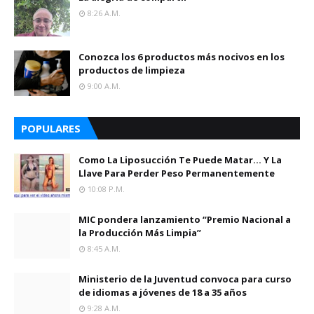
8:26 A.m.
Conozca los 6 productos más nocivos en los
productos de limpieza
9:00 A.m.
POPULARES
Como La Liposucción Te Puede Matar… Y La
Llave Para Perder Peso Permanentemente
10:08 P.m.
MIC pondera lanzamiento “Premio Nacional a
la Producción Más Limpia”
8:45 A.m.
Ministerio de la Juventud convoca para curso
de idiomas a jóvenes de 18 a 35 años
9:28 A.m.