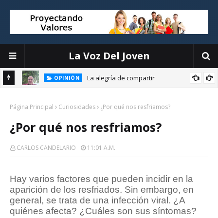
La Voz Del Joven
La alegría de compartir
OPINIÓN
E
Página Principal
Curiosidades
¿Por qué nos resfriamos?
¿Por qué nos resfriamos?
CARLOS CANDELARIO
11:01 A.m.
Hay varios factores que pueden incidir en la
aparición de los resfriados. Sin embargo, en
general, se trata de una infección viral. ¿A
quiénes afecta? ¿Cuáles son sus síntomas?