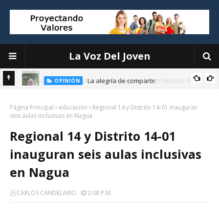
La Voz Del Joven
La alegría de compartir
OPINIÓN
E
Página Principal
educación
Regional 14 y Distrito 14-01 inauguran
seis aulas inclusivas en Nagua
Regional 14 y Distrito 14-01
inauguran seis aulas inclusivas
en Nagua
CARLOS CANDELARIO
2:08 P.m.