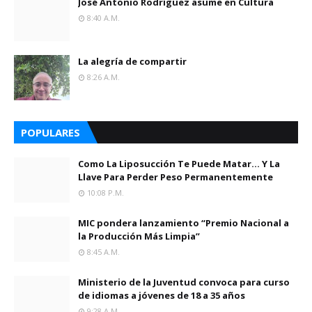
José Antonio Rodríguez asume en Cultura
8:40 A.m.
La alegría de compartir
8:26 A.m.
POPULARES
Como La Liposucción Te Puede Matar… Y La
Llave Para Perder Peso Permanentemente
10:08 P.m.
MIC pondera lanzamiento “Premio Nacional a
la Producción Más Limpia”
8:45 A.m.
Ministerio de la Juventud convoca para curso
de idiomas a jóvenes de 18 a 35 años
9:28 A.m.