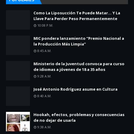
Como La Liposucción Te Puede Matar… Y La
Llave Para Perder Peso Permanentemente
10:08 P.m.
MIC pondera lanzamiento “Premio Nacional a
la Producción Más Limpia”
8:45 A.m.
Ministerio de la Juventud convoca para curso
de idiomas a jóvenes de 18 a 35 años
9:28 A.m.
José Antonio Rodríguez asume en Cultura
8:40 A.m.
Hookah, efectos, problemas y consecuencias
de no dejar de usarla
9:38 A.m.