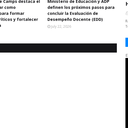
De Camps destaca el
Ministerio de Educación y ADP
ar como
definen los próximos pasos para
para formar
concluir la Evaluación de
íticos y fortalecer
Desempeño Docente (EDD)
R
a
July 22, 2026
T
E