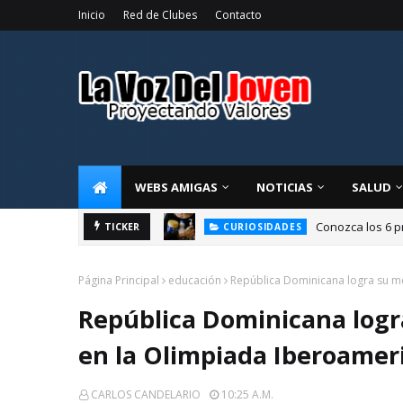
Inicio
Red de Clubes
Contacto
WEBS AMIGAS
NOTICIAS
SALUD
Conozca los 6 p
TICKER
CURIOSIDADES
Página Principal
educación
República Dominicana logra su me
República Dominicana logra
en la Olimpiada Iberoame
CARLOS CANDELARIO
10:25 A.m.