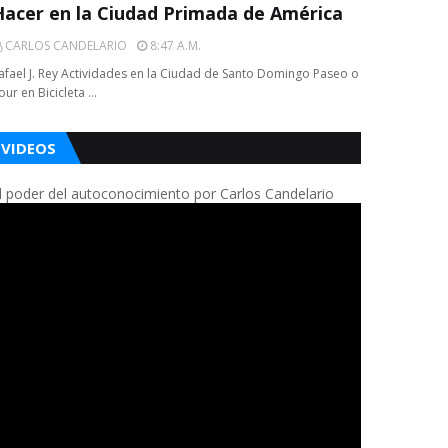
Hacer en la Ciudad Primada de América
CARLOS CANDELARIO
8:47 A.m.
afael J. Rey Actividades en la Ciudad de Santo Domingo Paseo o
our en Bicicleta …
VIDEOS
l poder del autoconocimiento por Carlos Candelario