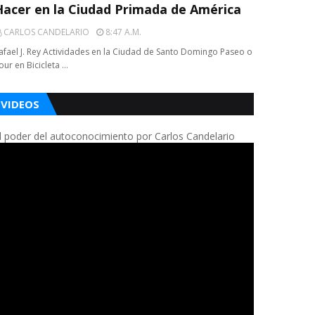
Hacer en la Ciudad Primada de América
CARLOS CANDELARIO
8:47 A.m.
afael J. Rey Actividades en la Ciudad de Santo Domingo Paseo o
our en Bicicleta …
VIDEOS
l poder del autoconocimiento por Carlos Candelario