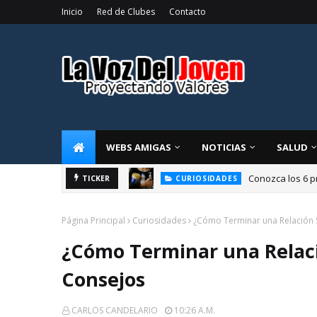
Inicio
Red de Clubes
Contacto
WEBS AMIGAS
NOTICIAS
SALUD
Conozca los 6 p
CURIOSIDADES
TICKER
La alegría de compart
OPINIÓN
Página Principal
Curiosidades
¿Cómo Terminar una Relación 
¿Cómo Terminar una Relaci
Consejos
CARLOS CANDELARIO
10:26 A.m.