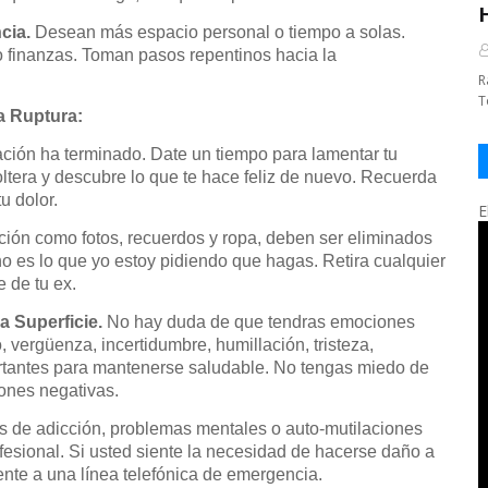
cia.
Desean más espacio personal o tiempo a solas.
 finanzas. Toman pasos repentinos hacia la
R
T
a Ruptura:
ación ha terminado. Date un tiempo para lamentar tu
tera y descubre lo que te hace feliz de nuevo. Recuerda
u dolor.
E
ación como fotos, recuerdos y ropa, deben ser eliminados
o es lo que yo estoy pidiendo que hagas. Retira cualquier
e de tu ex.
a Superficie.
No hay duda de que tendras emociones
, vergüenza, incertidumbre, humillación, tristeza,
rtantes para mantenerse saludable. No tengas miedo de
iones negativas.
s de adicción, problemas mentales o auto-mutilaciones
ofesional. Si usted siente la necesidad de hacerse daño a
nte a una línea telefónica de emergencia.