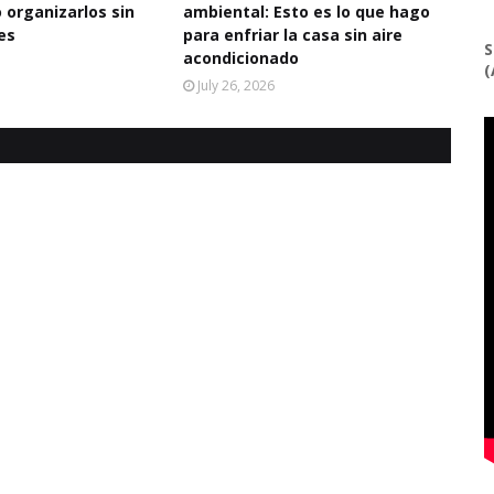
 organizarlos sin
ambiental: Esto es lo que hago
es
para enfriar la casa sin aire
S
acondicionado
(
July 26, 2026