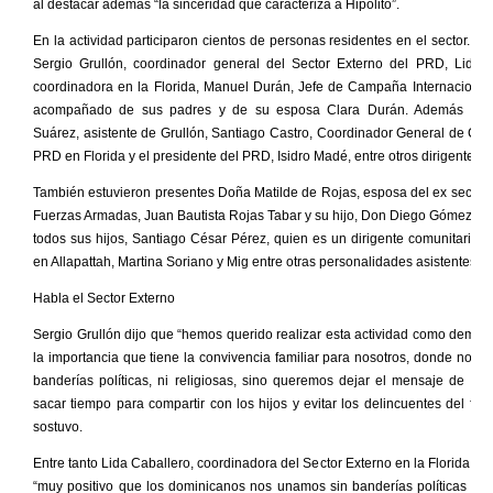
al destacar además “la sinceridad que caracteriza a Hipólito”.
En la actividad participaron cientos de personas residentes en el sector. Isa
Sergio Grullón, coordinador general del Sector Externo del PRD, Lida C
coordinadora en la Florida, Manuel Durán, Jefe de Campaña Internacional
acompañado de sus padres y de su esposa Clara Durán. Además Jo
Suárez, asistente de Grullón, Santiago Castro, Coordinador General de Ca
PRD en Florida y el presidente del PRD, Isidro Madé, entre otros dirigentes.
También estuvieron presentes Doña Matilde de Rojas, esposa del ex secreta
Fuerzas Armadas, Juan Bautista Rojas Tabar y su hijo, Don Diego Gómez, s
todos sus hijos, Santiago César Pérez, quien es un dirigente comunitario 
en Allapattah, Martina Soriano y Mig entre otras personalidades asistentes.
Habla el Sector Externo
Sergio Grullón dijo que “hemos querido realizar esta actividad como demos
la importancia que tiene la convivencia familiar para nosotros, donde no im
banderías políticas, ni religiosas, sino queremos dejar el mensaje de qu
sacar tiempo para compartir con los hijos y evitar los delincuentes del fut
sostuvo.
Entre tanto Lida Caballero, coordinadora del Sector Externo en la Florida, v
“muy positivo que los dominicanos nos unamos sin banderías políticas a c