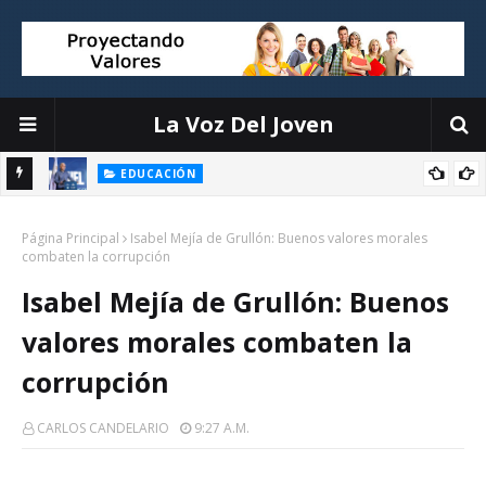
La Voz Del Joven
EDUCACIÓN
ión
Luis Miguel De Camps destaca el debate escolar como
Página Principal
herramienta para formar ciudadanos críticos y fortalecer la
Isabel Mejía de Grullón: Buenos valores morales
combaten la corrupción
democracia
Isabel Mejía de Grullón: Buenos
valores morales combaten la
corrupción
CARLOS CANDELARIO
9:27 A.m.