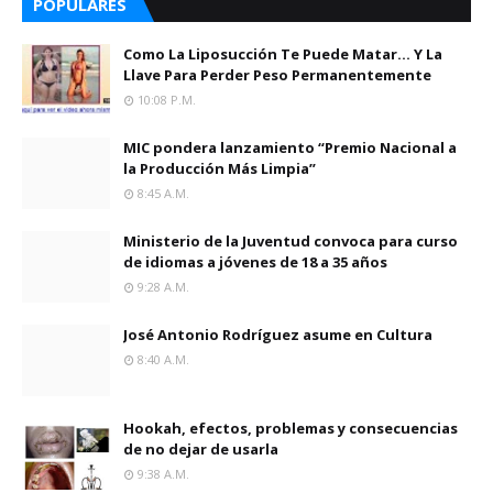
POPULARES
Como La Liposucción Te Puede Matar… Y La
Llave Para Perder Peso Permanentemente
10:08 P.m.
MIC pondera lanzamiento “Premio Nacional a
la Producción Más Limpia”
8:45 A.m.
Ministerio de la Juventud convoca para curso
de idiomas a jóvenes de 18 a 35 años
9:28 A.m.
José Antonio Rodríguez asume en Cultura
8:40 A.m.
Hookah, efectos, problemas y consecuencias
de no dejar de usarla
9:38 A.m.