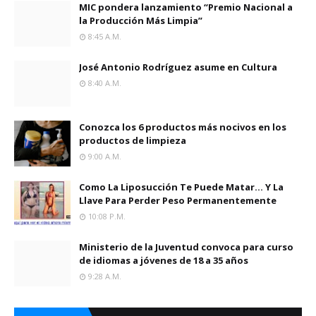
MIC pondera lanzamiento “Premio Nacional a
la Producción Más Limpia”
8:45 A.m.
José Antonio Rodríguez asume en Cultura
8:40 A.m.
Conozca los 6 productos más nocivos en los
productos de limpieza
9:00 A.m.
Como La Liposucción Te Puede Matar… Y La
Llave Para Perder Peso Permanentemente
10:08 P.m.
Ministerio de la Juventud convoca para curso
de idiomas a jóvenes de 18 a 35 años
9:28 A.m.