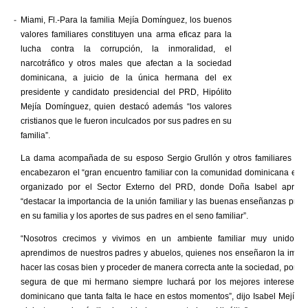
-
Miami, Fl.-Para la familia Mejía Domínguez, los buenos
valores familiares constituyen una arma eficaz para la
lucha contra la corrupción, la inmoralidad, el
narcotráfico y otros males que afectan a la sociedad
dominicana, a juicio de la única hermana del ex
presidente y candidato presidencial del PRD, Hipólito
Mejía Domínguez, quien destacó además “los valores
cristianos que le fueron inculcados por sus padres en su
familia”.
La dama acompañada de su esposo Sergio Grullón y otros familiares de l
encabezaron el “gran encuentro familiar con la comunidad dominicana en la
organizado por el Sector Externo del PRD, donde Doña Isabel aprov
“destacar la importancia de la unión familiar y las buenas enseñanzas prev
en su familia y los aportes de sus padres en el seno familiar”.
“Nosotros crecimos y vivimos en un ambiente familiar muy unido, 
aprendimos de nuestros padres y abuelos, quienes nos enseñaron la impor
hacer las cosas bien y proceder de manera correcta ante la sociedad, por lo
segura de que mi hermano siempre luchará por los mejores intereses d
dominicano que tanta falta le hace en estos momentos”, dijo Isabel Mejía d