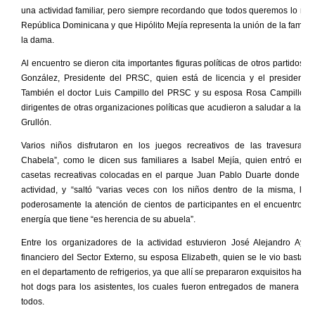
una actividad familiar, pero siempre recordando que todos queremos lo mej
República Dominicana y que Hipólito Mejía representa la unión de la familia
la dama.
Al encuentro se dieron cita importantes figuras políticas de otros partidos 
González, Presidente del PRSC, quien está de licencia y el presidente
También el doctor Luis Campillo del PRSC y su esposa Rosa Campillo, en
dirigentes de otras organizaciones políticas que acudieron a saludar a la fam
Grullón.
Varios niños disfrutaron en los juegos recreativos de las travesuras
Chabela”, como le dicen sus familiares a Isabel Mejía, quien entró en u
casetas recreativas colocadas en el parque Juan Pablo Duarte donde se r
actividad, y “saltó “varias veces con los niños dentro de la misma, lo 
poderosamente la atención de cientos de participantes en el encuentro. D
energía que tiene “es herencia de su abuela”.
Entre los organizadores de la actividad estuvieron José Alejandro Aybar,
financiero del Sector Externo, su esposa Elizabeth, quien se le vio bastan
en el departamento de refrigerios, ya que allí se prepararon exquisitos ham
hot dogs para los asistentes, los cuales fueron entregados de manera gra
todos.