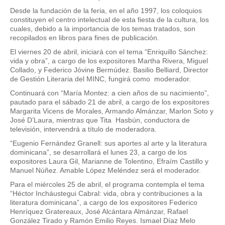
Desde la fundación de la feria, en el año 1997, los coloquios
constituyen el centro intelectual de esta fiesta de la cultura, los
cuales, debido a la importancia de los temas tratados, son
recopilados en libros para fines de publicación.
El viernes 20 de abril, iniciará con el tema “Enriquillo Sánchez:
vida y obra”, a cargo de los expositores Martha Rivera, Miguel
Collado, y Federico Jóvine Bermúdez. Basilio Belliard, Director
de Gestión Literaria del MINC, fungirá como moderador.
Continuará con “María Montez: a cien años de su nacimiento”,
pautado para el sábado 21 de abril, a cargo de los expositores
Margarita Vicens de Morales, Armando Almánzar, Marlon Soto y
José D’Laura, mientras que Tita Hasbún, conductora de
televisión, intervendrá a título de moderadora.
“Eugenio Fernández Granell: sus aportes al arte y la literatura
dominicana”, se desarrollará el lunes 23, a cargo de los
expositores Laura Gil, Marianne de Tolentino, Efraím Castillo y
Manuel Núñez. Amable López Meléndez será el moderador.
Para el miércoles 25 de abril, el programa contempla el tema
“Héctor Incháustegui Cabral: vida, obra y contribuciones a la
literatura dominicana”, a cargo de los expositores Federico
Henríquez Gratereaux, José Alcántara Almánzar, Rafael
González Tirado y Ramón Emilio Reyes. Ismael Díaz Melo