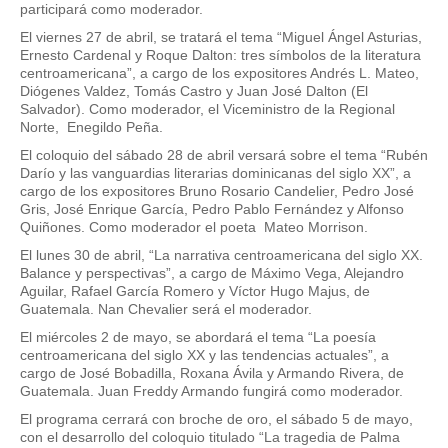
participará como moderador.
El viernes 27 de abril, se tratará el tema “Miguel Ángel Asturias,
Ernesto Cardenal y Roque Dalton: tres símbolos de la literatura
centroamericana”, a cargo de los expositores Andrés L. Mateo,
Diógenes Valdez, Tomás Castro y Juan José Dalton (El
Salvador). Como moderador, el Viceministro de la Regional
Norte, Enegildo Peña.
El coloquio del sábado 28 de abril versará sobre el tema “Rubén
Darío y las vanguardias literarias dominicanas del siglo XX”, a
cargo de los expositores Bruno Rosario Candelier, Pedro José
Gris, José Enrique García, Pedro Pablo Fernández y Alfonso
Quiñones. Como moderador el poeta Mateo Morrison.
El lunes 30 de abril, “La narrativa centroamericana del siglo XX.
Balance y perspectivas”, a cargo de Máximo Vega, Alejandro
Aguilar, Rafael García Romero y Víctor Hugo Majus, de
Guatemala. Nan Chevalier será el moderador.
El miércoles 2 de mayo, se abordará el tema “La poesía
centroamericana del siglo XX y las tendencias actuales”, a
cargo de José Bobadilla, Roxana Ávila y Armando Rivera, de
Guatemala. Juan Freddy Armando fungirá como moderador.
El programa cerrará con broche de oro, el sábado 5 de mayo,
con el desarrollo del coloquio titulado “La tragedia de Palma