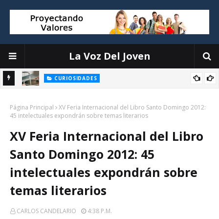
La Voz Del Joven
CURIOSIDADES
n
Miguel Aguado, divulgador ambiental: Esto es lo que hago para
Página Principal
enfriar la casa sin aire acondicionado
XV Feria Internacional del Libro Santo Domingo 2012:
45 intelectuales expondrán sobre temas literarios
XV Feria Internacional del Libro
Santo Domingo 2012: 45
intelectuales expondrán sobre
temas literarios
CARLOS CANDELARIO
4:38 P.m.