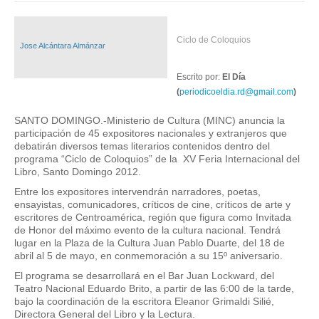
Ciclo de Coloquios
Jose Alcántara Almánzar
Escrito por:
El Día
(
periodicoeldia.rd@gmail.com
)
SANTO DOMINGO.-Ministerio de Cultura (MINC) anuncia la
participación de 45 expositores nacionales y extranjeros que
debatirán diversos temas literarios contenidos dentro del
programa “Ciclo de Coloquios” de la XV Feria Internacional del
Libro, Santo Domingo 2012.
Entre los expositores intervendrán narradores, poetas,
ensayistas, comunicadores, críticos de cine, críticos de arte y
escritores de Centroamérica, región que figura como Invitada
de Honor del máximo evento de la cultura nacional. Tendrá
lugar en la Plaza de la Cultura Juan Pablo Duarte, del 18 de
abril al 5 de mayo, en conmemoración a su 15º aniversario.
El programa se desarrollará en el Bar Juan Lockward, del
Teatro Nacional Eduardo Brito, a partir de las 6:00 de la tarde,
bajo la coordinación de la escritora Eleanor Grimaldi Silié,
Directora General del Libro y la Lectura.