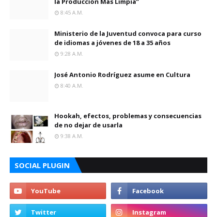
la Producción Más Limpia”
8:45 A.m.
Ministerio de la Juventud convoca para curso
de idiomas a jóvenes de 18 a 35 años
9:28 A.m.
José Antonio Rodríguez asume en Cultura
8:40 A.m.
Hookah, efectos, problemas y consecuencias
de no dejar de usarla
9:38 A.m.
SOCIAL PLUGIN