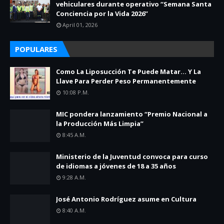
vehiculares durante operativo “Semana Santa
Conciencia por la Vida 2026”
April 01, 2026
POPULARES
Como La Liposucción Te Puede Matar… Y La
Llave Para Perder Peso Permanentemente
10:08 P.m.
MIC pondera lanzamiento “Premio Nacional a
la Producción Más Limpia”
8:45 A.m.
Ministerio de la Juventud convoca para curso
de idiomas a jóvenes de 18 a 35 años
9:28 A.m.
José Antonio Rodríguez asume en Cultura
8:40 A.m.