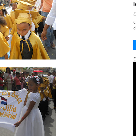
C
d
E