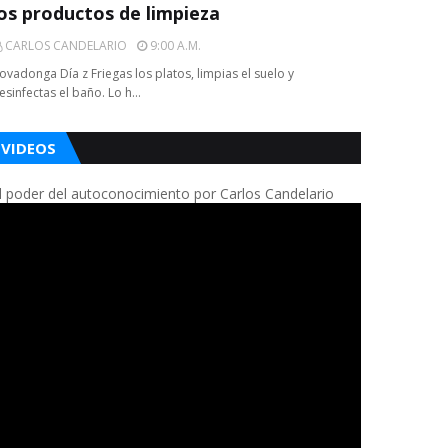
los productos de limpieza
CARLOS CANDELARIO
9:00 A.m.
ovadonga Día z Friegas los platos, limpias el suelo y
esinfectas el baño. Lo h…
VIDEOS
l poder del autoconocimiento por Carlos Candelario