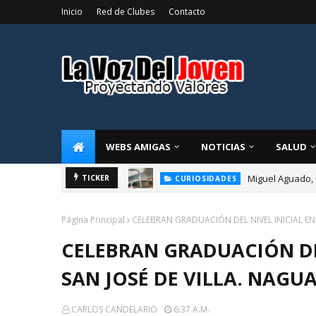
Inicio
Red de Clubes
Contacto
WEBS AMIGAS
NOTICIAS
SALUD
Miguel Aguado, 
TICKER
CURIOSIDADES
Página Principal
CELEBRAN GRADUACIÓN DEL NIVEL INICIAL EN 
CELEBRAN GRADUACIÓN DEL
SAN JOSÉ DE VILLA. NAGU
CARLOS CANDELARIO
6:37 A.m.