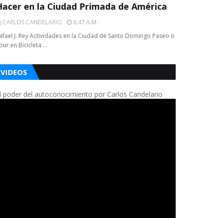
Hacer en la Ciudad Primada de América
CARLOS CANDELARIO
8:47 A.m.
afael J. Rey Actividades en la Ciudad de Santo Domingo Paseo o
our en Bicicleta …
VIDEOS
l poder del autoconocimiento por Carlos Candelario