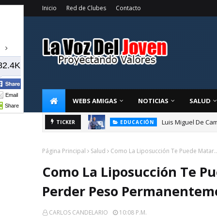
Inicio
Red de Clubes
Contacto
82.4K
Email
WEBS AMIGAS
NOTICIAS
SALUD
Share
Luis Miguel De Cam
TICKER
EDUCACIÓN
Página Principal
Salud
Como La Liposucción Te Puede Matar…
Como La Liposucción Te Pu
Perder Peso Permanentem
CARLOS CANDELARIO
10:08 P.m.