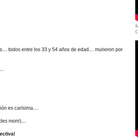
M
C
as… todos entre los 33 y 54 años de edad… murieron por
o…
ción es carísima…
edes morir)…
ectiva!