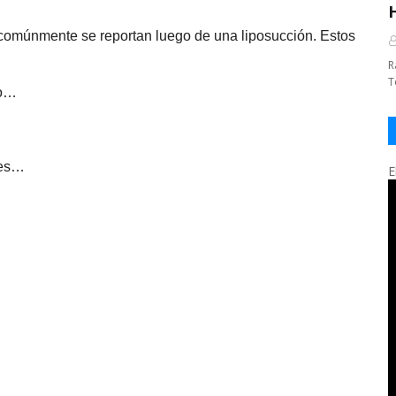
 comúnmente se reportan luego de una liposucción. Estos
R
T
do…
nes…
E