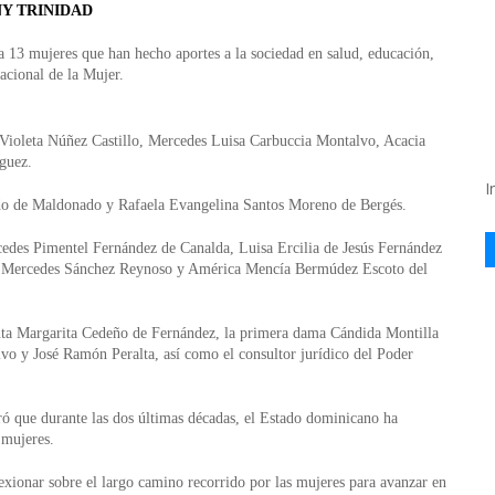
Y TRINIDAD
 mujeres que han hecho aportes a la sociedad en salud, educación,
rnacional de
la Mujer.
 Violeta Núñez Castillo, Mercedes Luisa Carbuccia Montalvo, Acacia
guez.
I
do de Maldonado y Rafaela Evangelina Santos Moreno de Bergés.
edes Pimentel Fernández de Canalda, Luisa Ercilia de Jesús Fernández
a Mercedes Sánchez Reynoso y América Mencía Bermúdez Escoto del
enta Margarita Cedeño de Fernández, la primera dama Cándida Montilla
o y José Ramón Peralta, así como el consultor jurídico del Poder
ró que durante las dos últimas décadas, el Estado dominicano ha
 mujeres.
exionar sobre el largo camino recorrido por las mujeres para avanzar en