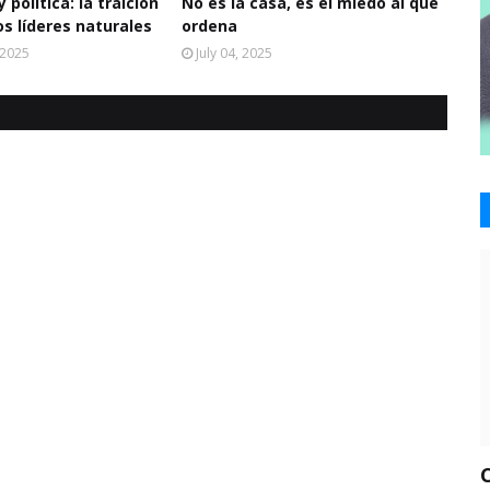
 política: la traición
No es la casa, es el miedo al que
os líderes naturales
ordena
 2025
July 04, 2025