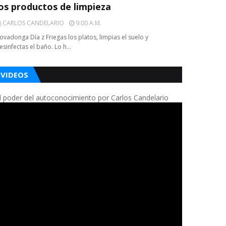
los productos de limpieza
CARLOS CANDELARIO
9:00 A.m.
ovadonga Día z Friegas los platos, limpias el suelo y
esinfectas el baño. Lo h…
VIDEOS
l poder del autoconocimiento por Carlos Candelario