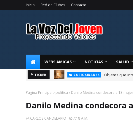
Inicio
Red de Clubes
Contacto
WEBS AMIGAS
NOTICIAS
SALUD
Objetos que int
CURIOSIDADES
TICKER
Miguel Aguado, 
CURIOSIDADES
Página Principal
politica
Danilo Medina condecora a 13 muje
Danilo Medina condecora a
CARLOS CANDELARIO
7:18 A.m.