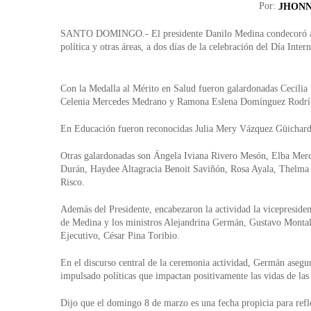
Por:
JHONN
SANTO DOMINGO.- El presidente Danilo Medina condecoró a 13
política y otras áreas, a dos días de la celebración del Día Inte
Con
la Medalla
al Mérito en Salud fueron galardonadas Cecilia
Celenia Mercedes Medrano y Ramona Eslena Domínguez Rodrí
En Educación fueron reconocidas Julia Mery Vázquez Güichar
Otras galardonadas son Ángela Iviana Rivero Mesón, Elba Merc
Durán, Haydee Altagracia Benoit Saviñón, Rosa Ayala, Thelm
Risco.
Además del Presidente, encabezaron la actividad la vicepresid
de Medina y los ministros Alejandrina Germán, Gustavo Montalv
Ejecutivo, César Pina Toribio.
En el discurso central de la ceremonia actividad, Germán asegu
impulsado políticas que impactan positivamente las vidas de las
Dijo que el domingo 8 de marzo es una fecha propicia para refl