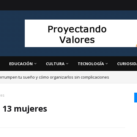
EDUCACIÓN
CULTURA
TECNOLOGÍA
CURIOSID
errumpen tu sueño y cómo organizarlos sin complicaciones
divulgador ambiental: Esto es lo que hago para enfriar la casa sin aire a
res
 13 mujeres