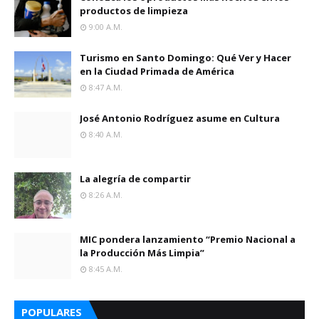
productos de limpieza
9:00 A.m.
Turismo en Santo Domingo: Qué Ver y Hacer
en la Ciudad Primada de América
8:47 A.m.
José Antonio Rodríguez asume en Cultura
8:40 A.m.
La alegría de compartir
8:26 A.m.
MIC pondera lanzamiento “Premio Nacional a
la Producción Más Limpia”
8:45 A.m.
POPULARES