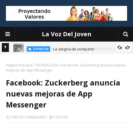
La Voz Del Joven
La alegría de compartir
OPINIÓN
E
Página Principal
TECNOLOGÍA
Facebook: Zuckerberg anuncia nuevas
mejoras de App Messenger
Facebook: Zuckerberg anuncia
nuevas mejoras de App
Messenger
CARLOS CANDELARIO
7:39 A.m.