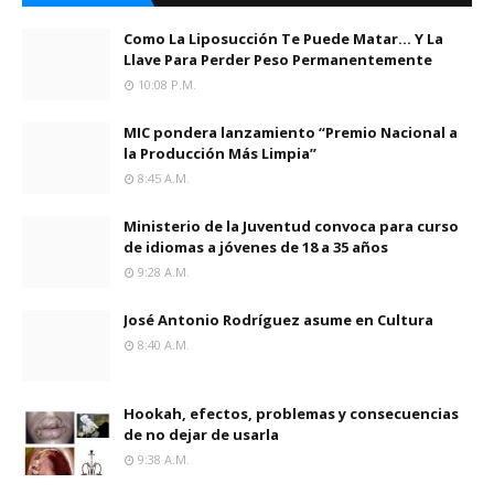
Como La Liposucción Te Puede Matar… Y La
Llave Para Perder Peso Permanentemente
10:08 P.m.
MIC pondera lanzamiento “Premio Nacional a
la Producción Más Limpia”
8:45 A.m.
Ministerio de la Juventud convoca para curso
de idiomas a jóvenes de 18 a 35 años
9:28 A.m.
José Antonio Rodríguez asume en Cultura
8:40 A.m.
Hookah, efectos, problemas y consecuencias
de no dejar de usarla
9:38 A.m.