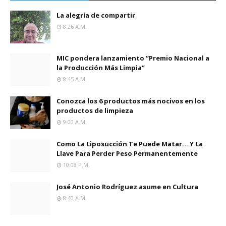
La alegría de compartir
8:26 A.m.
MIC pondera lanzamiento “Premio Nacional a
la Producción Más Limpia”
8:45 A.m.
Conozca los 6 productos más nocivos en los
productos de limpieza
9:00 A.m.
Como La Liposucción Te Puede Matar… Y La
Llave Para Perder Peso Permanentemente
10:08 P.m.
José Antonio Rodríguez asume en Cultura
8:40 A.m.