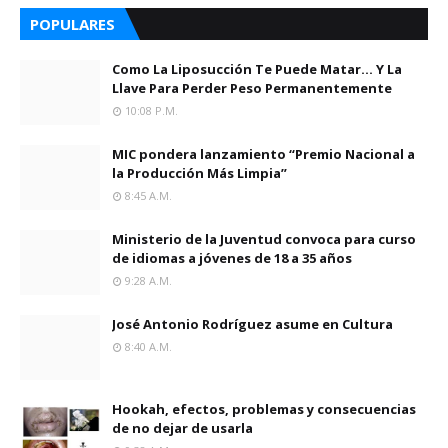
POPULARES
Como La Liposucción Te Puede Matar… Y La
Llave Para Perder Peso Permanentemente
10:08 P.m.
MIC pondera lanzamiento “Premio Nacional a
la Producción Más Limpia”
8:45 A.m.
Ministerio de la Juventud convoca para curso
de idiomas a jóvenes de 18 a 35 años
9:28 A.m.
José Antonio Rodríguez asume en Cultura
8:40 A.m.
Hookah, efectos, problemas y consecuencias
de no dejar de usarla