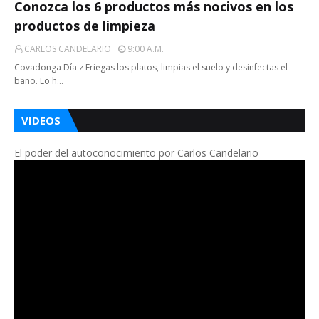
Conozca los 6 productos más nocivos en los
productos de limpieza
CARLOS CANDELARIO
9:00 A.m.
Covadonga Día z Friegas los platos, limpias el suelo y desinfectas el
baño. Lo h…
VIDEOS
El poder del autoconocimiento por Carlos Candelario