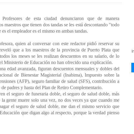
rofesores de esta ciudad denunciaron que de manera
los maestros que tienen dos tandas se les está descontando "todo
e es el empleador es el mismo en ambas tandas.
fesora, quien al conversar con este redactor pidió reservar su
 reveló que a los maestros de la provincia de Puerto Plata que
I
todos los meses se les realizan descuentos en su salario, de lo
del Ministerio de Educación no han ofrecido una explicación.
 una edad avanzada, figuran descuentos mensuales y dobles del
acional de Bienestar Magisterial (Inabima), Impuesto sobre la
ensiones (AFP), seguro familiar de salud (SFS), contribución a
de padres y hasta del Plan de Retiro Complementario.
n el seguro de funeraria doble, el seguro de salud doble, más
e la gente muere solo una vez, no dos veces ya que cuando me
pagar el seguro de salud doble, me dan el mismo servicio que
 Educación que digan algo al respecto, porque la verdad pienso