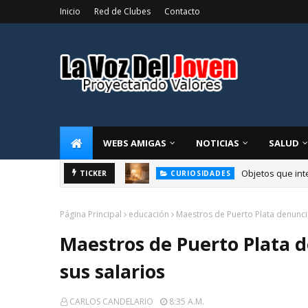
Inicio
Red de Clubes
Contacto
WEBS AMIGAS
NOTICIAS
SALUD
racia
Objetos que int
TICKER
CURIOSIDADES
Página Principal
educación
Maestros de Puerto Plata denunci
Maestros de Puerto Plata 
sus salarios
CARLOS CANDELARIO
8:35 A.m.