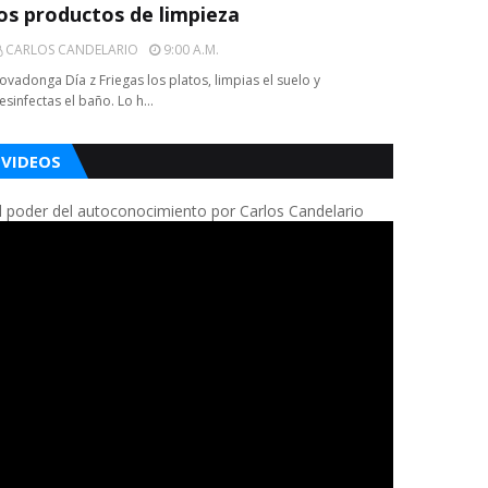
los productos de limpieza
CARLOS CANDELARIO
9:00 A.m.
ovadonga Día z Friegas los platos, limpias el suelo y
esinfectas el baño. Lo h…
VIDEOS
l poder del autoconocimiento por Carlos Candelario