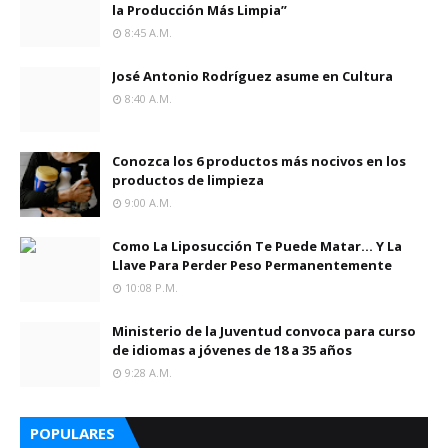
la Producción Más Limpia”
8:45 A.m.
José Antonio Rodríguez asume en Cultura
8:40 A.m.
Conozca los 6 productos más nocivos en los
productos de limpieza
9:00 A.m.
Como La Liposucción Te Puede Matar… Y La
Llave Para Perder Peso Permanentemente
10:08 P.m.
Ministerio de la Juventud convoca para curso
de idiomas a jóvenes de 18 a 35 años
9:28 A.m.
POPULARES