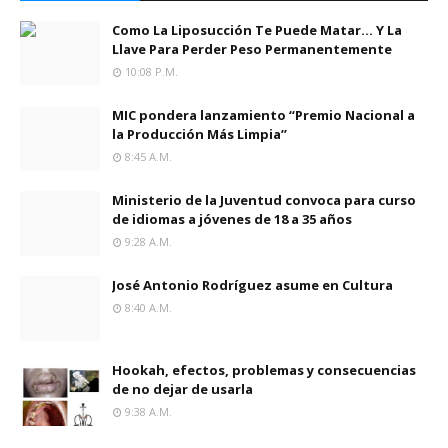
Como La Liposucción Te Puede Matar… Y La
Llave Para Perder Peso Permanentemente
10:08 P.m.
MIC pondera lanzamiento “Premio Nacional a
la Producción Más Limpia”
8:45 A.m.
Ministerio de la Juventud convoca para curso
de idiomas a jóvenes de 18 a 35 años
9:28 A.m.
José Antonio Rodríguez asume en Cultura
8:40 A.m.
Hookah, efectos, problemas y consecuencias
de no dejar de usarla
9:38 A.m.