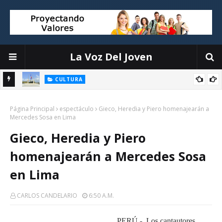
La Voz Del Joven
CULTURA
n
Turismo en Santo Domingo: Qué Ver y Hacer en la Ciudad
Página Principal
Primada de América
espectáculo
Gieco, Heredia y Piero homenajearán a
Mercedes Sosa en Lima
Gieco, Heredia y Piero
homenajearán a Mercedes Sosa
en Lima
CARLOS CANDELARIO
6:50 A.m.
PERÚ.- Los cantautores