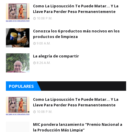
Como La Liposucción Te Puede Matar… Y La
Llave Para Perder Peso Permanentemente
10:08 P.m.
Conozca los 6 productos más nocivos en los
productos de limpieza
9:00 A.m.
La alegría de compartir
8:26 A.m.
POPULARES
Como La Liposucción Te Puede Matar… Y La
Llave Para Perder Peso Permanentemente
10:08 P.m.
MIC pondera lanzamiento “Premio Nacional a
la Producción Más Limpia”