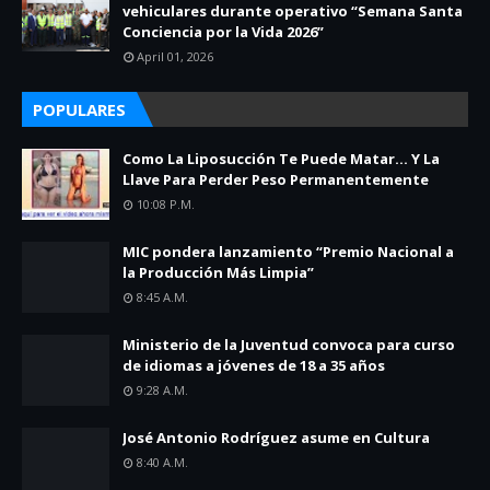
vehiculares durante operativo “Semana Santa
Conciencia por la Vida 2026”
April 01, 2026
POPULARES
Como La Liposucción Te Puede Matar… Y La
Llave Para Perder Peso Permanentemente
10:08 P.m.
MIC pondera lanzamiento “Premio Nacional a
la Producción Más Limpia”
8:45 A.m.
Ministerio de la Juventud convoca para curso
de idiomas a jóvenes de 18 a 35 años
9:28 A.m.
José Antonio Rodríguez asume en Cultura
8:40 A.m.