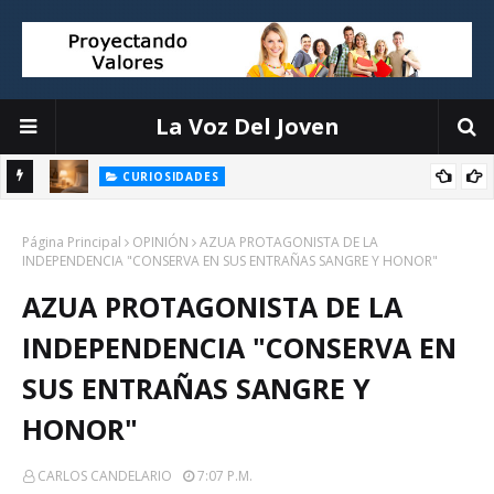
La Voz Del Joven
CURIOSIDADES
Objetos que interrumpen tu sueño y cómo organizarlos sin
la
Página Principal
complicaciones
OPINIÓN
AZUA PROTAGONISTA DE LA
INDEPENDENCIA "CONSERVA EN SUS ENTRAÑAS SANGRE Y HONOR"
AZUA PROTAGONISTA DE LA
INDEPENDENCIA "CONSERVA EN
SUS ENTRAÑAS SANGRE Y
HONOR"
CARLOS CANDELARIO
7:07 P.m.