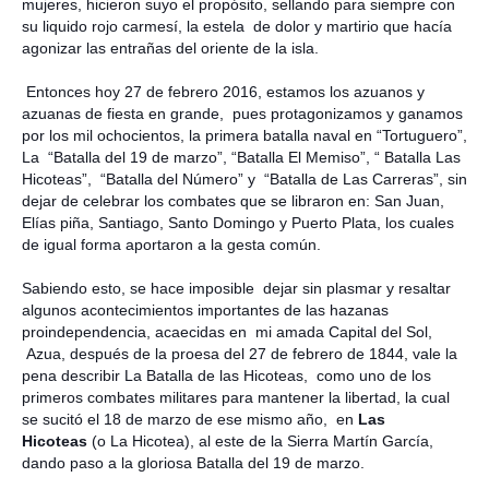
mujeres, hicieron suyo el propósito, sellando para siempre con
su liquido rojo carmesí, la estela de dolor y martirio que hacía
agonizar las entrañas del oriente de la isla.
Entonces hoy 27 de febrero 2016, estamos los azuanos y
azuanas de fiesta en grande, pues protagonizamos y ganamos
por los mil ochocientos, la primera batalla naval en “Tortuguero”,
La “Batalla del 19 de marzo”, “Batalla El Memiso”, “ Batalla Las
Hicoteas”, “Batalla del Número” y “Batalla de Las Carreras”, sin
dejar de celebrar los combates que se libraron en: San Juan,
Elías piña, Santiago, Santo Domingo y Puerto Plata, los cuales
de igual forma aportaron a la gesta común.
Sabiendo esto, se hace imposible dejar sin plasmar y resaltar
algunos acontecimientos importantes de las hazanas
proindependencia, acaecidas en mi amada Capital del Sol,
Azua, después de la proesa del 27 de febrero de 1844, vale la
pena describir
La Batalla
de las Hicoteas, como uno de los
primeros combates militares para mantener la libertad, la cual
se sucitó el 18 de marzo de ese mismo año, en
Las
Hicoteas
(o
La Hicotea
), al este de
la Sierra Martín
García,
dando paso a la gloriosa Batalla del 19 de marzo.