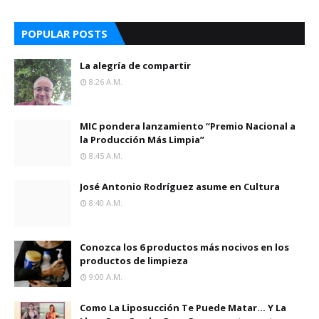
POPULAR POSTS
La alegría de compartir
8:26 A.m.
MIC pondera lanzamiento “Premio Nacional a
la Producción Más Limpia”
8:45 A.m.
José Antonio Rodríguez asume en Cultura
8:40 A.m.
Conozca los 6 productos más nocivos en los
productos de limpieza
9:00 A.m.
Como La Liposucción Te Puede Matar… Y La