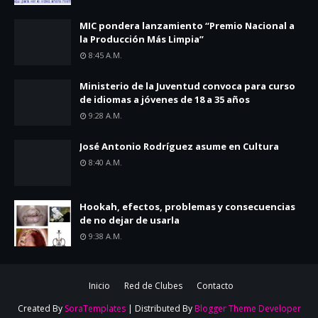
MIC pondera lanzamiento “Premio Nacional a
la Producción Más Limpia”
8:45 A.m.
Ministerio de la Juventud convoca para curso
de idiomas a jóvenes de 18 a 35 años
9:28 A.m.
José Antonio Rodríguez asume en Cultura
8:40 A.m.
Hookah, efectos, problemas y consecuencias
de no dejar de usarla
9:38 A.m.
Inicio
Red de Clubes
Contacto
Created By
SoraTemplates
| Distributed By
Blogger Theme Developer