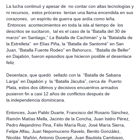
La lucha continuó y apesar de no contar con altas tecnologías y
ni recursos, estos próceres tenían una llama encendida en sus
corazones, un espíritu de guerra que ardía como leña.
Entonces acontecimientos en toda la isla al tiempo de los
descritos se sucitaron, tal es el caso de la “Batalla del 30 de
marzo” en Santiago,” La Batalla de Cachimán” y la "Batatalla de
la Estrelleta
” en Elías Piña, la “Batalla de Santomé” en San
Juan, “Batalla Fuente Rodeo” en Bahoruco, “Batalla de Beller”
en Dajabón, fueron episodios que hicieron posible el desenlace
feliz.
Desenlace, que quedó sellado con la “Batalla de Sabana
Larga” en Dajabón y la “Batalla Jácuba”, cerca de Puerto
Plata, estos dos últimos y decisivos encuentros armados
pusieron fin a casi 12 años de conflictos después de
la independencia dominicana.
Entonces, Juan Pablo Duarte, Francisco del Rosario Sánchez,
Ramón Matías Mella, Jacinto de
la Concha
, Juan Isidro Pérez,
Pedro Alejandrino Pina, Félix María Ruiz, José María Sierra,
Felipe Alfau, Juan Nepomuceno Ravelo, Benito González,
Nicolás Mañón, Antonio Duvergé, Juan Bautista Cambiaso,