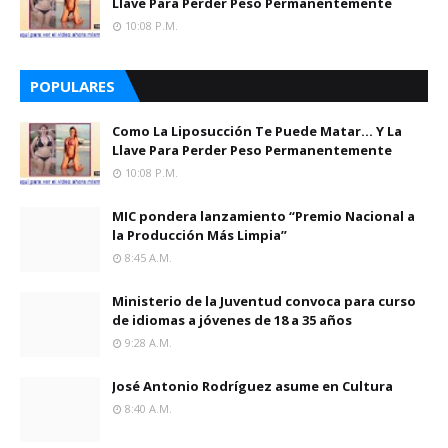
Llave Para Perder Peso Permanentemente
10:08 P.m.
POPULARES
Como La Liposucción Te Puede Matar… Y La
Llave Para Perder Peso Permanentemente
10:08 P.m.
MIC pondera lanzamiento “Premio Nacional a
la Producción Más Limpia”
8:45 A.m.
Ministerio de la Juventud convoca para curso
de idiomas a jóvenes de 18 a 35 años
9:28 A.m.
José Antonio Rodríguez asume en Cultura
8:40 A.m.