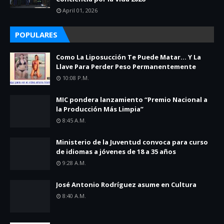
April 01, 2026
POPULARES
Como La Liposucción Te Puede Matar… Y La
Llave Para Perder Peso Permanentemente
10:08 P.m.
MIC pondera lanzamiento “Premio Nacional a
la Producción Más Limpia”
8:45 A.m.
Ministerio de la Juventud convoca para curso
de idiomas a jóvenes de 18 a 35 años
9:28 A.m.
José Antonio Rodríguez asume en Cultura
8:40 A.m.