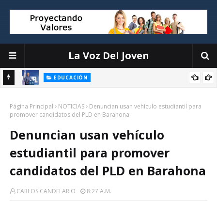
La Voz Del Joven
EDUCACIÓN
ión
Luis Miguel De Camps destaca el debate escolar como
Página Principal
herramienta para formar ciudadanos críticos y fortalecer la
NOTICIAS
Denuncian usan vehículo estudiantil para
promover candidatos del PLD en Barahona
democracia
Denuncian usan vehículo
estudiantil para promover
candidatos del PLD en Barahona
CARLOS CANDELARIO
8:27 A.m.