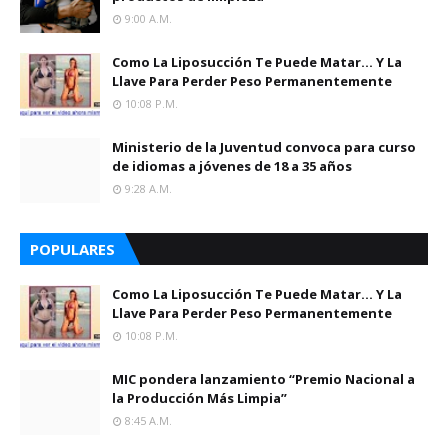
9:00 A.m.
Como La Liposucción Te Puede Matar… Y La
Llave Para Perder Peso Permanentemente
10:08 P.m.
Ministerio de la Juventud convoca para curso
de idiomas a jóvenes de 18 a 35 años
9:28 A.m.
POPULARES
Como La Liposucción Te Puede Matar… Y La
Llave Para Perder Peso Permanentemente
10:08 P.m.
MIC pondera lanzamiento “Premio Nacional a
la Producción Más Limpia”
8:45 A.m.