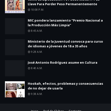
Llave Para Perder Peso Permanentemente
10:08 P.m.
MIC pondera lanzamiento “Premio Nacional a
la Producción Más Limpia”
8:45 A.m.
Ministerio de la Juventud convoca para curso
de idiomas a jóvenes de 18 a 35 años
9:28 A.m.
José Antonio Rodríguez asume en Cultura
8:40 A.m.
Hookah, efectos, problemas y consecuencias
de no dejar de usarla
9:38 A.m.