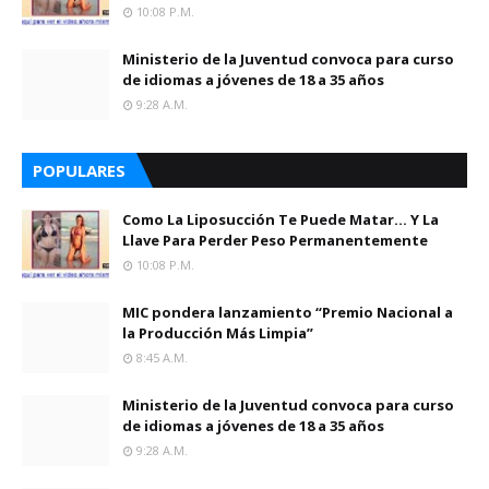
10:08 P.m.
Ministerio de la Juventud convoca para curso
de idiomas a jóvenes de 18 a 35 años
9:28 A.m.
POPULARES
Como La Liposucción Te Puede Matar… Y La
Llave Para Perder Peso Permanentemente
10:08 P.m.
MIC pondera lanzamiento “Premio Nacional a
la Producción Más Limpia”
8:45 A.m.
Ministerio de la Juventud convoca para curso
de idiomas a jóvenes de 18 a 35 años
9:28 A.m.