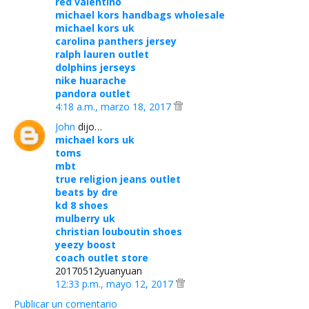
red valentino
michael kors handbags wholesale
michael kors uk
carolina panthers jersey
ralph lauren outlet
dolphins jerseys
nike huarache
pandora outlet
4:18 a.m., marzo 18, 2017
John
dijo…
michael kors uk
toms
mbt
true religion jeans outlet
beats by dre
kd 8 shoes
mulberry uk
christian louboutin shoes
yeezy boost
coach outlet store
20170512yuanyuan
12:33 p.m., mayo 12, 2017
Publicar un comentario