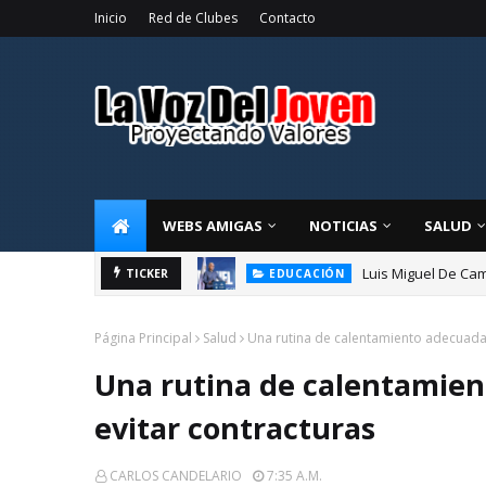
Inicio
Red de Clubes
Contacto
WEBS AMIGAS
NOTICIAS
SALUD
Luis Miguel De Cam
TICKER
EDUCACIÓN
Página Principal
Salud
Una rutina de calentamiento adecuada 
Una rutina de calentamien
evitar contracturas
CARLOS CANDELARIO
7:35 A.m.