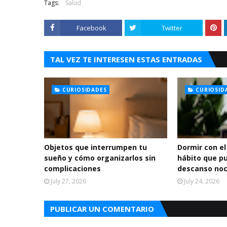
Tags:
Salud
Facebook
Twitter
TAL VEZ TE INTERESEN ESTAS ENTRADAS
CURIOSIDADES
CURIOSID
Objetos que interrumpen tu
Dormir con el
sueño y cómo organizarlos sin
hábito que p
complicaciones
descanso no
July 27, 2026
July 24, 2026
PUBLICAR UN COMENTARIO