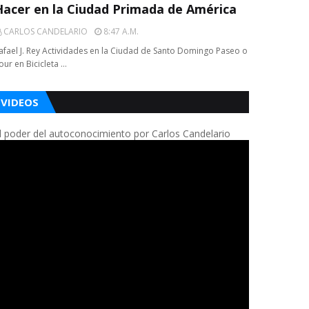
Hacer en la Ciudad Primada de América
CARLOS CANDELARIO
8:47 A.m.
afael J. Rey Actividades en la Ciudad de Santo Domingo Paseo o
our en Bicicleta …
VIDEOS
l poder del autoconocimiento por Carlos Candelario