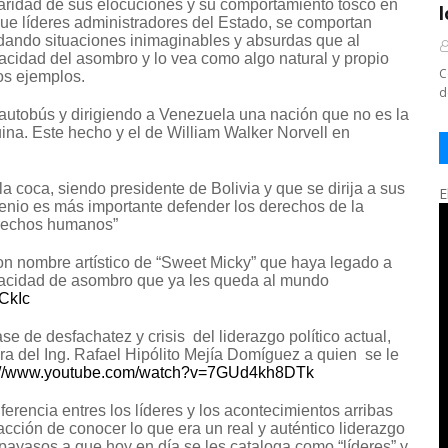
ulgaridad de sus elocuciones y su comportamiento tosco en
que líderes administradores del Estado, se comportan
dando situaciones inimaginables y absurdas que al
acidad del asombro y lo vea como algo natural y propio
C
os ejemplos.
d
 autobús y dirigiendo a Venezuela una nación que no es la
uina. Este hecho y el de William Walker Norvell en
a coca, siendo presidente de Bolivia y que se dirija a sus
E
enio es más importante defender los derechos de la
erechos humanos”
 con nombre artístico de “Sweet Micky” que haya legado a
apacidad de asombro que ya les queda al mundo
CkIc
se de desfachatez y crisis del liderazgo político actual,
ra del Ing. Rafael Hipólito Mejía Domíguez a quien se le
s://www.youtube.com/watch?v=7GUd4kh8DTk
erencia entres los líderes y los acontecimientos arribas
acción de conocer lo que era un real y auténtico liderazgo
 payasos a que hoy en día se les cataloga como “líderes” y