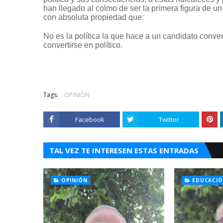
han llegado al colmo de ser la primera figura de u
con absoluta propiedad que:
No es la política la que hace a un candidato conve
convertirse en político.
Tags:
OPINIÓN
Facebook
Twitter
TAL VEZ TE INTERESEN ESTAS ENTRADAS
OPINIÓN
EDUCACI