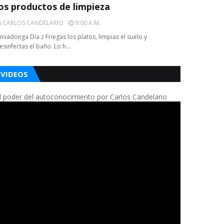
los productos de limpieza
CARLOS CANDELARIO
9:00 A.m.
ovadonga Día z Friegas los platos, limpias el suelo y
esinfectas el baño. Lo h…
VIDEOS
l poder del autoconocimiento por Carlos Candelario