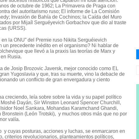
re sucesos históricos que captaron mi total atención.
ubanos de octubre de 1962; La Primavera de Praga con
tra del autoritarismo ruso; El informe de La Comisión
nedy; Invasión de Bahía de Cochinos; la Caída del Muro
tados por Mijaíl Serguéyevich Gorbachov que dio al traste
icas (URSS).
 en la ONU” del Premie ruso Nikita Serguéievich
n un precedente inédito en el organismo? Ni hablar de
olchevique que llevó a la praxis las teorías de Marx y
 en Rusia.
ria de Josip Brozovic Javersk, mejor conocido como EL
 gran Yugoslavia y que, tras su muerte, vino la debacle de
sionando un conflicto de gran envergadura y ciento
 creciendo, leía sobre sobre la vida y su papel político
 Moshé Dayán, Sir Winston Leonard Spencer Churchill,
 Isidor Noel Sankara, Mohandas Karamchand Ghandi,
Bronstein (León Trotski), y muchos otros más que no por
or valía.
go y cuyas posturas, acciones y luchas, se enmarcaron en
o, criterios revolucionarios, planteamientos políticos,