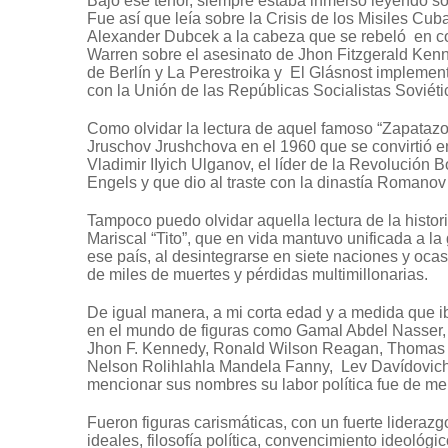
Bajo ese tenor, siempre estaba inmerso leyendo sob
Fue así que leía sobre la Crisis de los Misiles C
Alexander Dubcek a la cabeza que se rebeló en con
Warren sobre el asesinato de Jhon Fitzgerald Ken
de Berlín y La Perestroika y El Glásnost implemen
con la Unión de las Repúblicas Socialistas Soviét
Como olvidar la lectura de aquel famoso “Zapatazo
Jruschov Jrushchova en el 1960 que se convirtió e
Vladimir IIyich Ulganov, el líder de la Revolución B
Engels y que dio al traste con la dinastía Romanov
Tampoco puedo olvidar aquella lectura de la histo
Mariscal “Tito”, que en vida mantuvo unificada a la
ese país, al desintegrarse en siete naciones y oca
de miles de muertes y pérdidas multimillonarias.
De igual manera, a mi corta edad y a medida que iba
en el mundo de figuras como Gamal Abdel Nasser,
Jhon F. Kennedy, Ronald Wilson Reagan, Thomas
Nelson Rolihlahla Mandela Fanny, Lev Davídovich 
mencionar sus nombres su labor política fue de men
Fueron figuras carismáticas, con un fuerte lideraz
ideales, filosofía política, convencimiento ideológic