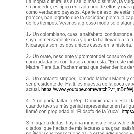
La inopia cultural es su sello más distintivo, la v
su proceder, es típico en cada uno de ellos y más 
como verdadero payasos. Aparte de eso, se están 
parecer, han logrado que la sociedad pierda la cap
de los tiempos. Veamos a grosso modo solo algun
1.- Un colombiano, cuasi analfabeto, conductor de
suya, inmensamente rica y que la ha llevado a la r
Nicaragua son los dos únicos casos en la historia.
2.- Un orate, nesciente y promotor del consumo de l
conciudadanos con frases como esta: “En este mil
Madre Tiera (La Pachamama) que defender los d
3.- Un cantante stripper, llamado MIchell Martelly
ser presidente de Haití, es muestra de la poca c
actual.
https://www.youtube.com/watch?v=jmBnfWj
4.- Y no podía faltar la Rep. Dominicana en esta cla
cuando tuvo su más genial representante en la figu
llamó con propiedad el “Filósofo de la Yuca”
http
Sin lugar a dudas, hay una inmensa e insalvable dif
citados que hacían de mis lecturas una gran satisf
político y sus consecuencias, a estas ridiculeces y