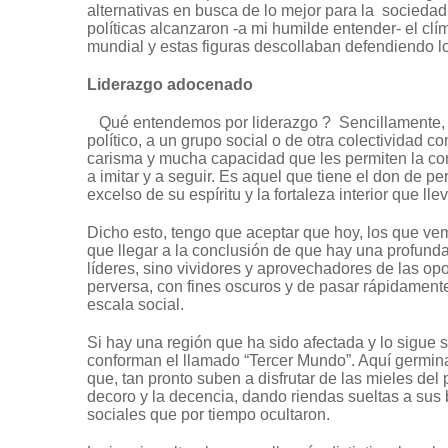
alternativas en busca de lo mejor para la sociedad
políticas alcanzaron -a mi humilde entender- el clím
mundial y estas figuras descollaban defendiendo lo 
Liderazgo adocenado
Qué entendemos por liderazgo ? Sencillamente, e
político, a un grupo social o de otra colectividad 
carisma y mucha capacidad que les permiten la cond
a imitar y a seguir. Es aquel que tiene el don de pe
excelso de su espíritu y la fortaleza interior que llev
Dicho esto, tengo que aceptar que hoy, los que vemo
que llegar a la conclusión de que hay una profunda
líderes, sino vividores y aprovechadores de las opo
perversa, con fines oscuros y de pasar rápidamente
escala social.
Si hay una región que ha sido afectada y lo sigue
conforman el llamado “Tercer Mundo”. Aquí germin
que, tan pronto suben a disfrutar de las mieles del
decoro y la decencia, dando riendas sueltas a sus b
sociales que por tiempo ocultaron.