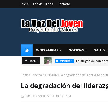
Inicio
Red de Clubes
Contacto
WEBS AMIGAS
NOTICIAS
SALUD
La alegría de compart
TICKER
OPINIÓN
Página Principal
OPINIÓN
La degradación del liderazgo polít
La degradación del liderazg
CARLOS CANDELARIO
6:21 A.m.