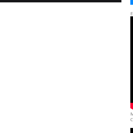
E
M
C