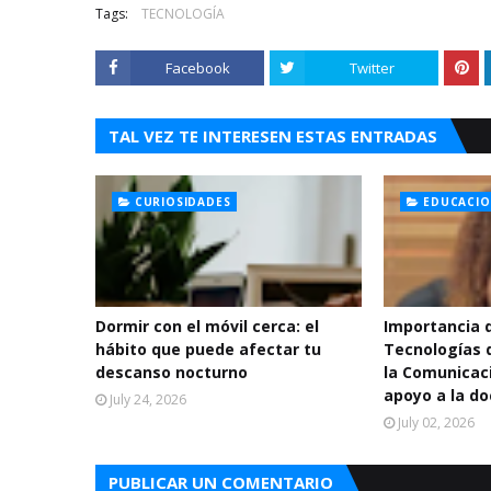
Tags:
TECNOLOGÍA
Facebook
Twitter
TAL VEZ TE INTERESEN ESTAS ENTRADAS
CURIOSIDADES
EDUCACI
Dormir con el móvil cerca: el
Importancia d
hábito que puede afectar tu
Tecnologías d
descanso nocturno
la Comunicac
apoyo a la d
July 24, 2026
July 02, 2026
PUBLICAR UN COMENTARIO