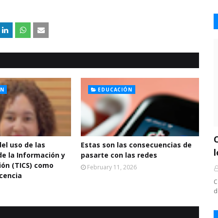
ON
EDUCACIÓN
el uso de las
Estas son las consecuencias de
e la Información y
pasarte con las redes
ión (TICS) como
February 11, 2026
ocencia
C
d