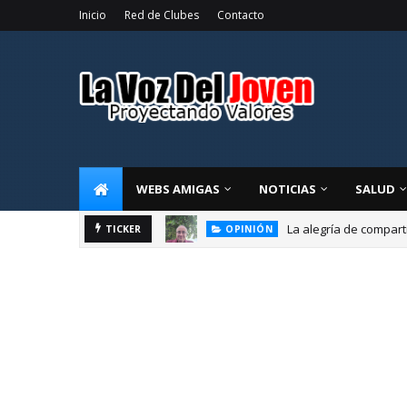
Inicio
Red de Clubes
Contacto
WEBS AMIGAS
NOTICIAS
SALUD
La alegría de compart
OPINIÓN
TICKER
El liderazgo direct
EDUCACIÓN