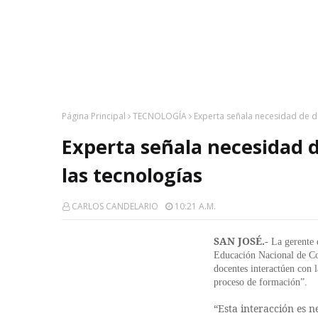
Página Principal
TECNOLOGÍA
Experta señala necesidad de do
Experta señala necesidad 
las tecnologías
CARLOS CANDELARIO
10:21 A.m.
SAN JOSÉ.
- La gerente
Educación Nacional de Col
docentes interactúen con 
proceso de formación”.
“Esta interacción es 