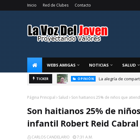
Inicio
Red de Clubes
Contacto
WEBS AMIGAS
NOTICIAS
SALUD
La alegría de compart
TICKER
OPINIÓN
Página Principal
Salud
Son haitianos 25% de niños que atiende
Son haitianos 25% de niños
infantil Robert Reid Cabral
CARLOS CANDELARIO
7:31 A.m.