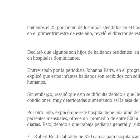
haitianos el 25 por ciento de los niños atendidos en el ho
en el primer trimestre de este año, reveló el director de e
Declaró que algunos son hijos de haitianos residentes en e
en hospitales dominicanos.
Entrevistado por la periodista Johanna Parra, en el prog
explicó que estos infantes haitianos son recibidos con so
humanos.
Sin embargo, resaltó que esto se dificulta debido a que ll
condiciones muy deterioradas aumentando así la tasa de m
Por otro lado, explicó que este hospital tiene una gran d
pacientes mensuales, ofrece un promedio de entre 800 a 
diarias. Esto, debido a que trabaja pediatría general y su
El. Robert Reid Cabra
l
tiene 350 camas para hospitaliza