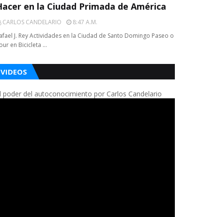
Hacer en la Ciudad Primada de América
CARLOS CANDELARIO
8:47 A.m.
afael J. Rey Actividades en la Ciudad de Santo Domingo Paseo o
our en Bicicleta …
VIDEOS
l poder del autoconocimiento por Carlos Candelario