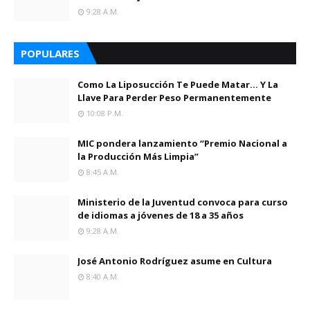
9:28 A.m.
POPULARES
Como La Liposucción Te Puede Matar… Y La
Llave Para Perder Peso Permanentemente
10:08 P.m.
MIC pondera lanzamiento “Premio Nacional a
la Producción Más Limpia”
8:45 A.m.
Ministerio de la Juventud convoca para curso
de idiomas a jóvenes de 18 a 35 años
9:28 A.m.
José Antonio Rodríguez asume en Cultura
8:40 A.m.