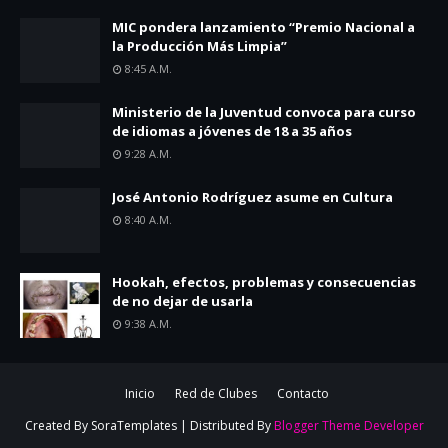
MIC pondera lanzamiento “Premio Nacional a
la Producción Más Limpia”
8:45 A.m.
Ministerio de la Juventud convoca para curso
de idiomas a jóvenes de 18 a 35 años
9:28 A.m.
José Antonio Rodríguez asume en Cultura
8:40 A.m.
Hookah, efectos, problemas y consecuencias
de no dejar de usarla
9:38 A.m.
Inicio
Red de Clubes
Contacto
Created By
SoraTemplates
| Distributed By
Blogger Theme Developer