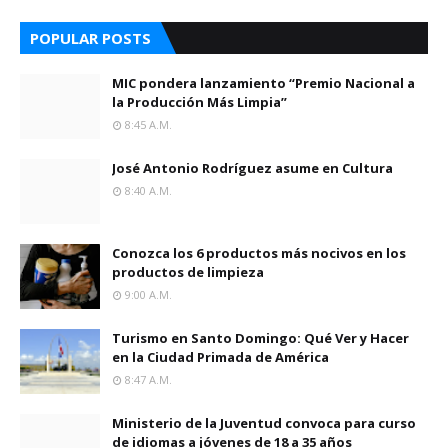
POPULAR POSTS
MIC pondera lanzamiento “Premio Nacional a
la Producción Más Limpia”
8:45 A.m.
José Antonio Rodríguez asume en Cultura
8:40 A.m.
Conozca los 6 productos más nocivos en los
productos de limpieza
9:00 A.m.
Turismo en Santo Domingo: Qué Ver y Hacer
en la Ciudad Primada de América
8:47 A.m.
Ministerio de la Juventud convoca para curso
de idiomas a jóvenes de 18 a 35 años