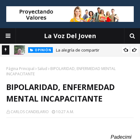
La Voz Del Joven
La alegría de compartir
OPINIÓN
E
Página Principal
Salud
BIPOLARIDAD, ENFERMEDAD MENTAL
INCAPACITANTE
BIPOLARIDAD, ENFERMEDAD
MENTAL INCAPACITANTE
CARLOS CANDELARIO
10:27 A.m.
Padecimi