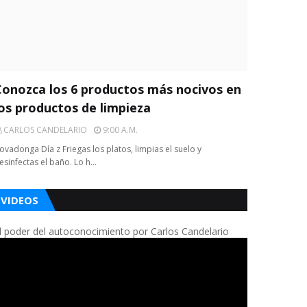
Conozca los 6 productos más nocivos en
los productos de limpieza
CARLOS CANDELARIO
9:00 A.m.
ovadonga Día z Friegas los platos, limpias el suelo y
esinfectas el baño. Lo h…
VIDEOS
l poder del autoconocimiento por Carlos Candelario