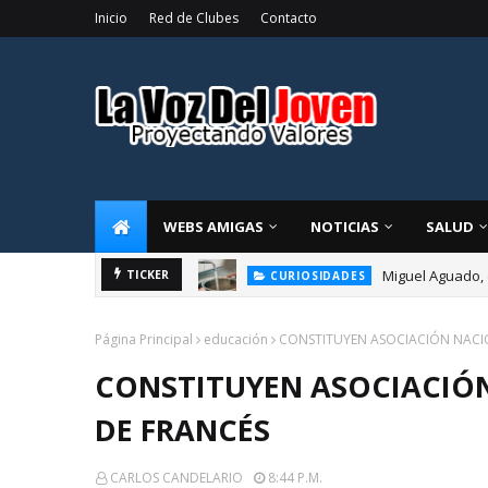
Inicio
Red de Clubes
Contacto
WEBS AMIGAS
NOTICIAS
SALUD
Miguel Aguado, 
TICKER
CURIOSIDADES
Página Principal
educación
CONSTITUYEN ASOCIACIÓN NACIO
CONSTITUYEN ASOCIACIÓN
DE FRANCÉS
CARLOS CANDELARIO
8:44 P.m.