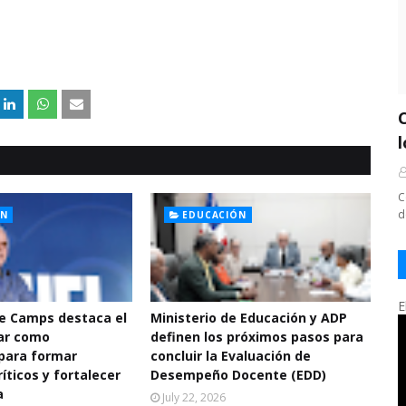
C
d
ÓN
EDUCACIÓN
E
De Camps destaca el
Ministerio de Educación y ADP
ar como
definen los próximos pasos para
para formar
concluir la Evaluación de
íticos y fortalecer
Desempeño Docente (EDD)
a
July 22, 2026