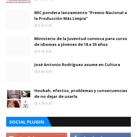
MIC pondera lanzamiento “Premio Nacional a
la Producción Más Limpia”
8:45 A.m.
Ministerio de la Juventud convoca para curso
de idiomas a jóvenes de 18 a 35 años
9:28 A.m.
José Antonio Rodríguez asume en Cultura
8:40 A.m.
Hookah, efectos, problemas y consecuencias
de no dejar de usarla
9:38 A.m.
SOCIAL PLUGIN