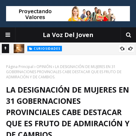
La Voz Del Joven
CURIOSIDADES
Objetos que interrumpen tu sueño y cómo organizarlos sin
la
Página Principal
complicaciones
OPINIÓN
LA DESIGNACIÓN DE MUJERES EN 31
GOBERNACIONES PROVINCIALES CABE DESTACAR QUE ES FRUTO DE
ADMIRACIÓN Y DE CAMBIOS.
LA DESIGNACIÓN DE MUJERES EN
31 GOBERNACIONES
PROVINCIALES CABE DESTACAR
QUE ES FRUTO DE ADMIRACIÓN Y
DE CAMBIOS.