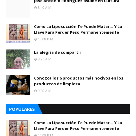
José Antonio Rodríguez asume en Cultura
8:40 A.m.
Como La Liposucción Te Puede Matar… Y La
Llave Para Perder Peso Permanentemente
10:08 P.m.
La alegría de compartir
8:26 A.m.
Conozca los 6 productos más nocivos en los
productos de limpieza
9:00 A.m.
POPULARES
Como La Liposucción Te Puede Matar… Y La
Llave Para Perder Peso Permanentemente
10:08 P.m.