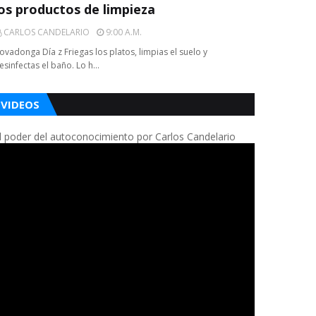
los productos de limpieza
CARLOS CANDELARIO
9:00 A.m.
ovadonga Día z Friegas los platos, limpias el suelo y
esinfectas el baño. Lo h…
VIDEOS
l poder del autoconocimiento por Carlos Candelario