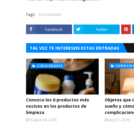
Tags:
Curiosidades
Facebook
Twitter
TAL VEZ TE INTERESEN ESTAS ENTRADAS
CURIOSIDADES
CURIOSID
Conozca los 6 productos más
Objetos que 
nocivos en los productos de
sueño y cómo
limpieza
complicacion
August 04, 2026
July 27, 2026