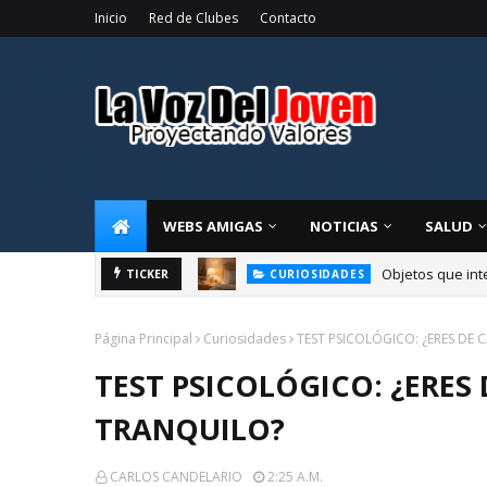
Inicio
Red de Clubes
Contacto
WEBS AMIGAS
NOTICIAS
SALUD
racia
Objetos que int
TICKER
CURIOSIDADES
Página Principal
Curiosidades
TEST PSICOLÓGICO: ¿ERES DE
TEST PSICOLÓGICO: ¿ERES
TRANQUILO?
CARLOS CANDELARIO
2:25 A.m.