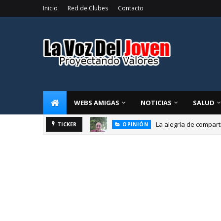
Inicio
Red de Clubes
Contacto
WEBS AMIGAS
NOTICIAS
SALUD
La alegría de compart
OPINIÓN
TICKER
El liderazgo direct
EDUCACIÓN