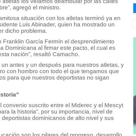
 atletas los veíamos deambular por las calles
re”, agregó el ministro.
amitosa situación con los atletas terminó ya en
residente Luis Abinader, quien ha mostrado un
er dicho problema.
o Franklin García Fermín el desprendimiento
a Dominicana al firmar este pacto, el cual es
e esta nación”, resaltó Camacho.
un antes y un después para nuestros atletas, y
ro con hombro con todo el que tengamos que
os para que nuestros deportistas no sigan
storia”
 convenio suscrito entre el Miderec y el Mescyt
 la historia”, por su importancia, nivel de
 deportistas dominicanos de alto nivel y sus
cación son los pilares del progreso, desarrollo,