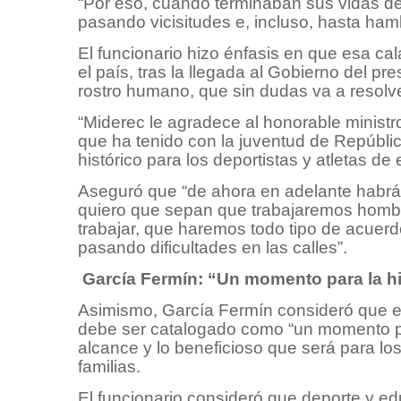
“Por eso, cuando terminaban sus vidas de
pasando vicisitudes e, incluso, hasta hamb
El funcionario hizo énfasis en que esa cal
el país, tras la llegada al Gobierno del p
rostro humano, que sin dudas va a resolv
“Miderec le agradece al honorable ministr
que ha tenido con la juventud de Repúblic
histórico para los deportistas y atletas d
Aseguró que “de ahora en adelante habrá 
quiero que sepan que trabajaremos homb
trabajar, que haremos todo tipo de acuerd
pasando dificultades en las calles”.
García Fermín: “Un momento para la hi
Asimismo, García Fermín consideró que el
debe ser catalogado como “un momento para
alcance y lo beneficioso que será para los
familias.
El funcionario consideró que deporte y edu