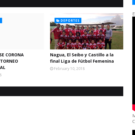
E
S
DEPORTES
 SE CORONA
Nagua, El Seibo y Castillo a la
 TORNEO
final Liga de Fútbol Femenina
NAL
February 10, 2018
8
M
C