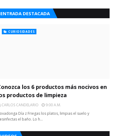
ENTRADA DESTACADA
CURIOSIDADES
Conozca los 6 productos más nocivos en
los productos de limpieza
CARLOS CANDELARIO
9:00 A.m.
ovadonga Día z Friegas los platos, limpias el suelo y
esinfectas el baño. Lo h…