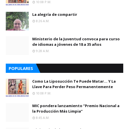
10:08 P.m.
La alegría de compartir
8:26 A.m.
Ministerio de la Juventud convoca para curso
de idiomas a jóvenes de 18 a 35 años
9:28 A.m.
POPULARES
Como La Liposucción Te Puede Matar… Y La
Llave Para Perder Peso Permanentemente
10:08 P.m.
MIC pondera lanzamiento “Premio Nacional a
la Producción Más Limpia”
8:45 A.m.