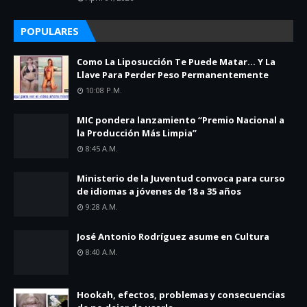
POPULARES
Como La Liposucción Te Puede Matar… Y La
Llave Para Perder Peso Permanentemente
10:08 P.m.
MIC pondera lanzamiento “Premio Nacional a
la Producción Más Limpia”
8:45 A.m.
Ministerio de la Juventud convoca para curso
de idiomas a jóvenes de 18 a 35 años
9:28 A.m.
José Antonio Rodríguez asume en Cultura
8:40 A.m.
Hookah, efectos, problemas y consecuencias