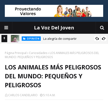
La Voz Del Joven
La alegría de compartir
OPINIÓN
E
Página Principal
Curiosidades
LOS ANIMALES MÁS PELIGROSOS DEL
MUNDO: PEQUEÑOS Y PELIGROSOS
LOS ANIMALES MÁS PELIGROSOS
DEL MUNDO: PEQUEÑOS Y
PELIGROSOS
CARLOS CANDELARIO
5:10 A.m.