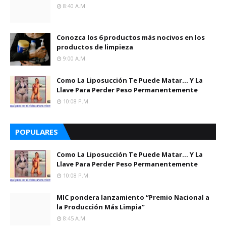
8:40 A.m.
Conozca los 6 productos más nocivos en los
productos de limpieza
9:00 A.m.
Como La Liposucción Te Puede Matar… Y La
Llave Para Perder Peso Permanentemente
10:08 P.m.
POPULARES
Como La Liposucción Te Puede Matar… Y La
Llave Para Perder Peso Permanentemente
10:08 P.m.
MIC pondera lanzamiento “Premio Nacional a
la Producción Más Limpia”
8:45 A.m.