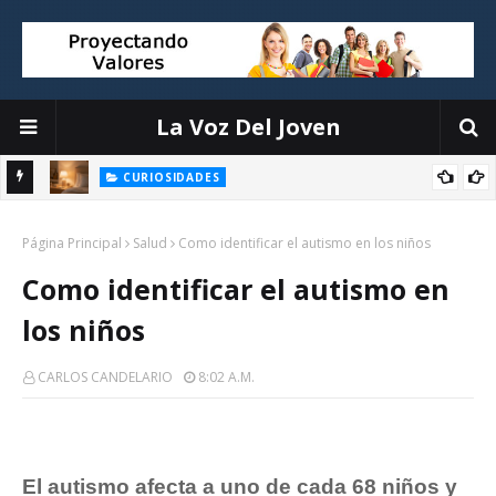
La Voz Del Joven
CURIOSIDADES
Objetos que interrumpen tu sueño y cómo organizarlos sin
la
Página Principal
complicaciones
Salud
Como identificar el autismo en los niños
Como identificar el autismo en
los niños
CARLOS CANDELARIO
8:02 A.m.
El autismo afecta a uno de cada 68 niños y