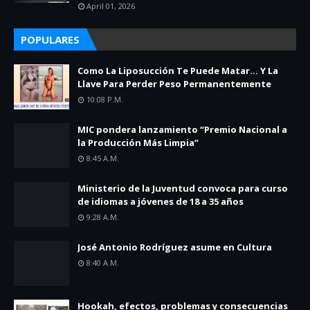
April 01, 2026
POPULARES
Como La Liposucción Te Puede Matar… Y La
Llave Para Perder Peso Permanentemente
10:08 P.m.
MIC pondera lanzamiento “Premio Nacional a
la Producción Más Limpia”
8:45 A.m.
Ministerio de la Juventud convoca para curso
de idiomas a jóvenes de 18 a 35 años
9:28 A.m.
José Antonio Rodríguez asume en Cultura
8:40 A.m.
Hookah, efectos, problemas y consecuencias