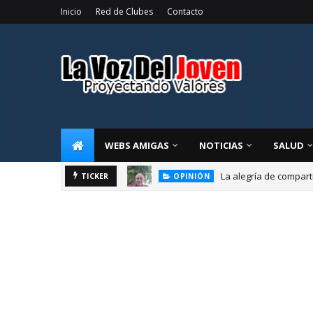
Inicio
Red de Clubes
Contacto
WEBS AMIGAS
NOTICIAS
SALUD
La alegría de compart
TICKER
OPINIÓN