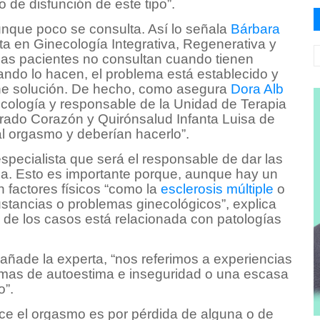
 de disfunción de este tipo”.
unque poco se consulta. Así lo señala
Bárbara
sta en Ginecología Integrativa, Regenerativa y
 las pacientes no consultan cuando tienen
ndo lo hacen, el problema está establecido y
ne solución. De hecho, como asegura
Dora Alb
necología y responsable de la Unidad de Terapia
rado Corazón y Quirónsalud Infanta Luisa de
 al orgasmo y deberían hacerlo”.
especialista que será el responsable de dar las
ema. Esto es importante porque, aunque hay un
 factores físicos “como la
esclerosis múltiple
o
tancias o problemas ginecológicos”, explica
e de los casos está relacionada con patologías
añade la experta, “nos referimos a experiencias
lemas de autoestima e inseguridad o una escasa
o”.
uce el orgasmo es por pérdida de alguna o de