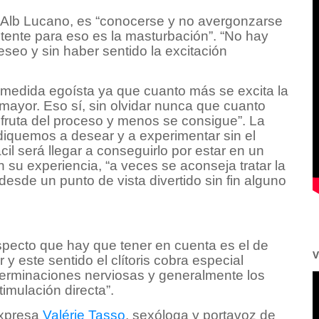
 Alb Lucano, es “conocerse y no avergonzarse
tente para eso es la masturbación”. “No hay
seo y sin haber sentido la excitación
a medida egoísta ya que cuanto más se excita la
 mayor. Eso sí, sin olvidar nunca que cuanto
fruta del proceso y menos se consigue”. La
iquemos a desear y a experimentar sin el
il será llegar a conseguirlo por estar en un
 su experiencia, “a veces se aconseja tratar la
esde un punto de vista divertido sin fin alguno
aspecto que hay que tener en cuenta es el de
V
 este sentido el clítoris cobra especial
 terminaciones nerviosas y generalmente los
imulación directa”.
expresa
Valérie Tasso
, sexóloga y portavoz de