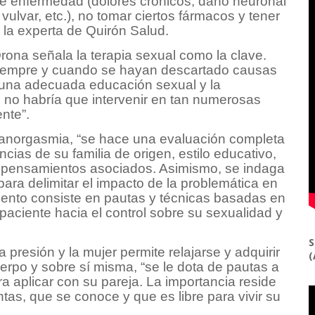
de enfermedad (dolores crónicos, daño neuronal
vulvar, etc.), no tomar ciertos fármacos y tener
a la experta de Quirón Salud.
rona señala la terapia sexual como la clave.
, siempre y cuando se hayan descartado causas
a una adecuada educación sexual y la
, no habría que intervenir en tan numerosas
nte”.
 anorgasmia, “se hace una evaluación completa
cias de su familia de origen, estilo educativo,
y pensamientos asociados. Asimismo, se indaga
ara delimitar el impacto de la problemática en
tamiento consiste en pautas y técnicas basadas en
 paciente hacia el control sobre su sexualidad y
S
 presión y la mujer permite relajarse y adquirir
(
erpo y sobre sí misma, “se le dota de pautas a
ra aplicar con su pareja. La importancia reside
tas, que se conoce y que es libre para vivir su