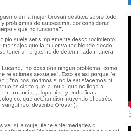
E
orgasmo en la mujer Orosan destaca sobre todo
ad y problemas de autoestima, por considerar
rpo y que no funciona’”.
ncipio suele ser simplemente desconocimiento
or mensajes que la mujer va recibiendo desde
dose tener un orgasmo de determinada manera
lb Lucano, “no ocasiona ningún problema, como
e relaciones sexuales”. Esto es así porque “el
cir, “no nos morimos si no la satisfacemos ni
e es cierto que la mujer que no llega al
ibera oxitocina, dopamina y endorfinas,
icológico, que actúan disminuyendo el estrés,
o sanguíneo, describe Orosan).
M
C
es ver si la mujer tiene enfermedades o