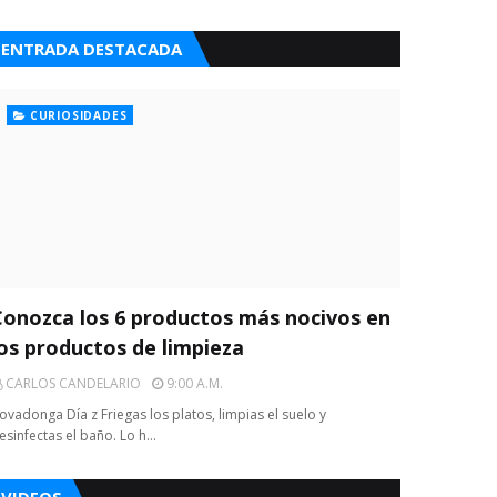
ENTRADA DESTACADA
CURIOSIDADES
Conozca los 6 productos más nocivos en
los productos de limpieza
CARLOS CANDELARIO
9:00 A.m.
ovadonga Día z Friegas los platos, limpias el suelo y
esinfectas el baño. Lo h…