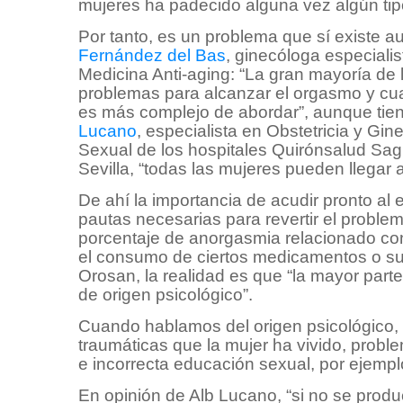
mujeres ha padecido alguna vez algún tipo
Por tanto, es un problema que sí existe a
Fernández del Bas
, ginecóloga especiali
Medicina Anti-aging: “La gran mayoría de
problemas para alcanzar el orgasmo y cua
es más complejo de abordar”, aunque tie
Lucano
, especialista en Obstetricia y Gi
Sexual de los hospitales Quirónsalud Sag
Sevilla, “todas las mujeres pueden llegar
De ahí la importancia de acudir pronto al 
pautas necesarias para revertir el probl
porcentaje de anorgasmia relacionado con
el consumo de ciertos medicamentos o sus
Orosan, la realidad es que “la mayor part
de origen psicológico”.
Cuando hablamos del origen psicológico, 
traumáticas que la mujer ha vivido, prob
e incorrecta educación sexual, por ejempl
En opinión de Alb Lucano, “si no se prod