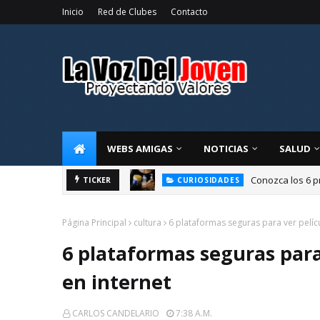
Inicio
Red de Clubes
Contacto
WEBS AMIGAS
NOTICIAS
SALUD
Conozca los 6 p
TICKER
CURIOSIDADES
Página Principal
cultura
6 plataformas seguras para ver películ
6 plataformas seguras para 
en internet
CARLOS CANDELARIO
7:38 A.m.