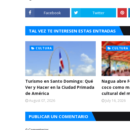
Facebook
Twitter
TAL VEZ TE INTERESEN ESTAS ENTRADAS
CULTURA
CULTURA
Turismo en Santo Domingo: Qué
Nagua abre F
Ver y Hacer en la Ciudad Primada
coco como m
de América
cultural del 
August 07, 2026
July 16, 2026
PUBLICAR UN COMENTARIO
0 Comentarios