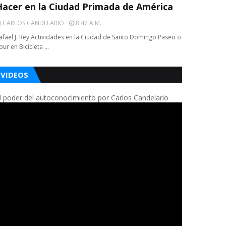
Hacer en la Ciudad Primada de América
CARLOS CANDELARIO
8:47 A.m.
afael J. Rey Actividades en la Ciudad de Santo Domingo Paseo o
our en Bicicleta …
VIDEOS
l poder del autoconocimiento por Carlos Candelario