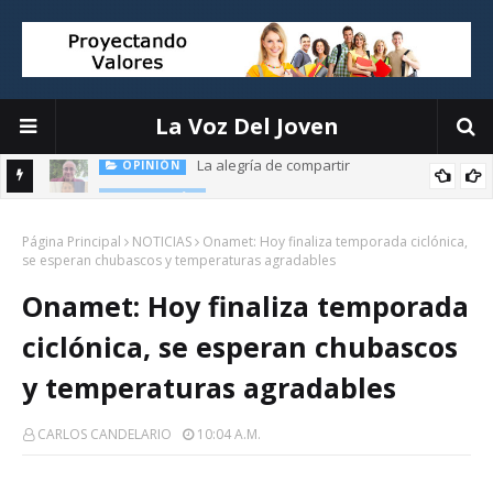
La Voz Del Joven
La alegría de compartir
OPINIÓN
EDUCACIÓN
El liderazgo directivo: la clave para transformar la educación
Página Principal
NOTICIAS
Onamet: Hoy finaliza temporada ciclónica,
se esperan chubascos y temperaturas agradables
Onamet: Hoy finaliza temporada
ciclónica, se esperan chubascos
y temperaturas agradables
CARLOS CANDELARIO
10:04 A.m.