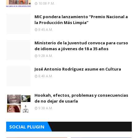
10:08 P.m.
MIC pondera lanzamiento “Premio Nacional a
la Producción Más Limpia”
8:45 A.m.
Ministerio de la Juventud convoca para curso
de idiomas a jóvenes de 18 a 35 años
9:28 A.m.
José Antonio Rodríguez asume en Cultura
8:40 A.m.
Hookah, efectos, problemas y consecuencias
de no dejar de usarla
9:38 A.m.
SOCIAL PLUGIN