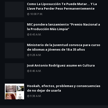
Como La Liposucción Te Puede Matar… Y La
Llave Para Perder Peso Permanentemente
10:08 P.m.
MIC pondera lanzamiento “Premio Nacional a
la Producción Más Limpia”
8:45 A.m.
Ministerio de la Juventud convoca para curso
de idiomas a jóvenes de 18 a 35 años
9:28 A.m.
José Antonio Rodríguez asume en Cultura
8:40 A.m.
Hookah, efectos, problemas y consecuencias
de no dejar de usarla
9:38 A.m.