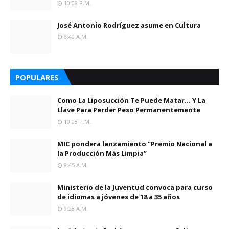
10:08 P.m.
José Antonio Rodríguez asume en Cultura
8:40 A.m.
POPULARES
Como La Liposucción Te Puede Matar… Y La
Llave Para Perder Peso Permanentemente
10:08 P.m.
MIC pondera lanzamiento “Premio Nacional a
la Producción Más Limpia”
8:45 A.m.
Ministerio de la Juventud convoca para curso
de idiomas a jóvenes de 18 a 35 años
9:28 A.m.