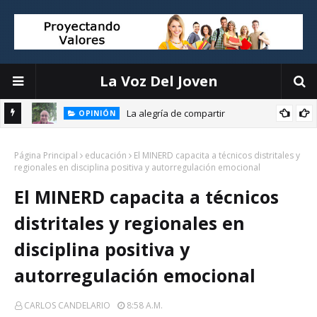
La Voz Del Joven
La alegría de compartir
OPINIÓN
Página Principal
El liderazgo directivo: la clave para transformar la educación
educación
El MINERD capacita a técnicos distritales y
regionales en disciplina positiva y autorregulación emocional
El MINERD capacita a técnicos
distritales y regionales en
disciplina positiva y
autorregulación emocional
CARLOS CANDELARIO
8:58 A.m.