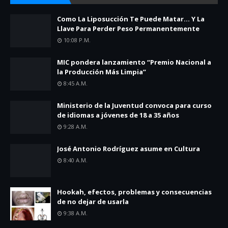
Como La Liposucción Te Puede Matar… Y La
Llave Para Perder Peso Permanentemente
10:08 P.m.
MIC pondera lanzamiento “Premio Nacional a
la Producción Más Limpia”
8:45 A.m.
Ministerio de la Juventud convoca para curso
de idiomas a jóvenes de 18 a 35 años
9:28 A.m.
José Antonio Rodríguez asume en Cultura
8:40 A.m.
Hookah, efectos, problemas y consecuencias
de no dejar de usarla
9:38 A.m.