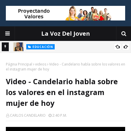
La Voz Del Joven
EDUCACIÓN
El liderazgo directivo: la clave para transformar la educación
Página Principal
videos
Video - Candelario habla sobre los valores en
el instagram mujer de hoy
Video - Candelario habla sobre
los valores en el instagram
mujer de hoy
CARLOS CANDELARIO
2:40 P.m.