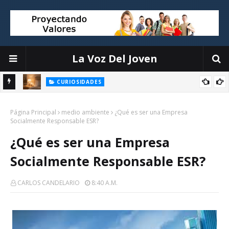
La Voz Del Joven
CURIOSIDADES
Objetos que interrumpen tu sueño y cómo organizarlos sin
la
Página Principal
complicaciones
medio ambiente
¿Qué es ser una Empresa
Socialmente Responsable ESR?
¿Qué es ser una Empresa
Socialmente Responsable ESR?
CARLOS CANDELARIO
8:40 A.m.