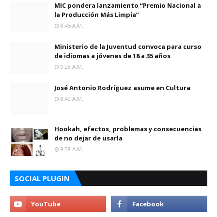
MIC pondera lanzamiento “Premio Nacional a
la Producción Más Limpia”
8:45 A.m.
Ministerio de la Juventud convoca para curso
de idiomas a jóvenes de 18 a 35 años
9:28 A.m.
José Antonio Rodríguez asume en Cultura
8:40 A.m.
Hookah, efectos, problemas y consecuencias
de no dejar de usarla
9:38 A.m.
SOCIAL PLUGIN