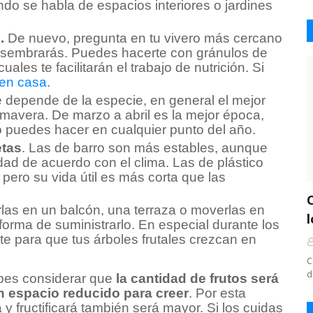
ndo se habla de espacios interiores o jardines
d.
De nuevo, pregunta en tu vivero más cercano
e sembrarás. Puedes hacerte con gránulos de
cuales te facilitarán el trabajo de nutrición. Si
en casa
.
depende de la especie, en general el mejor
imavera. De marzo a abril es la mejor época,
lo puedes hacer en cualquier punto del año.
etas
. Las de barro son más estables, aunque
ad de acuerdo con el clima. Las de plástico
 pero su vida útil es más corta que las
arlas en un balcón, una terraza o moverlas en
forma de suministrarlo. En especial durante los
e para que tus árboles frutales crezcan en
C
d
bes considerar que
la cantidad de frutos será
n espacio reducido para creer
. Por esta
 y fructificará también será mayor. Si los cuidas