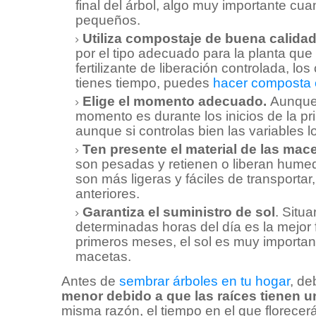
final del árbol, algo muy importante cua
pequeños.
Utiliza compostaje de buena calida
por el tipo adecuado para la planta qu
fertilizante de liberación controlada, los 
tienes tiempo, puedes
hacer composta 
Elige el momento adecuado.
Aunque 
momento es durante los inicios de la pr
aunque si controlas bien las variables 
Ten presente el material de las mac
son pesadas y retienen o liberan humed
son más ligeras y fáciles de transportar,
anteriores.
Garantiza el suministro de sol
. Situ
determinadas horas del día es la mejor 
primeros meses, el sol es muy important
macetas.
Antes de
sembrar árboles en tu hogar
, de
menor debido a que las raíces tienen u
misma razón, el tiempo en el que florecerá