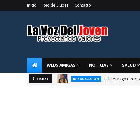
Inicio
Red de Clubes
Contacto
WEBS AMIGAS
NOTICIAS
SALUD
El liderazgo direct
TICKER
EDUCACIÓN
Luis Miguel De Cam