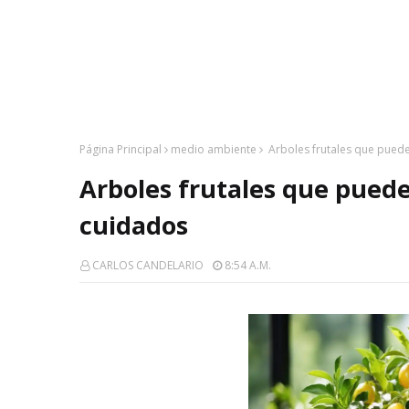
Página Principal
medio ambiente
Arboles frutales que pued
Arboles frutales que pued
cuidados
CARLOS CANDELARIO
8:54 A.m.