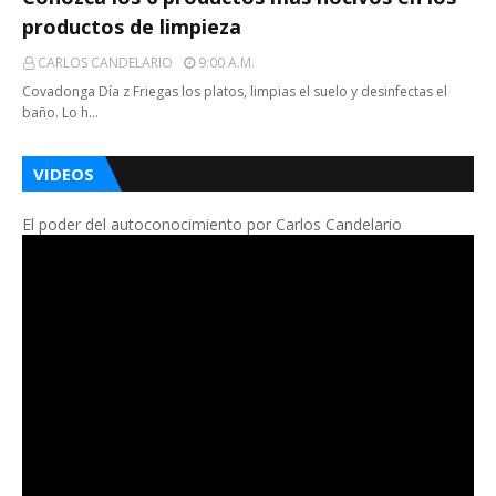
productos de limpieza
CARLOS CANDELARIO
9:00 A.m.
Covadonga Día z Friegas los platos, limpias el suelo y desinfectas el
baño. Lo h…
VIDEOS
El poder del autoconocimiento por Carlos Candelario