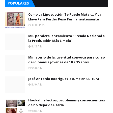
POPULARES
Como La Liposucción Te Puede Matar… Y La
Llave Para Perder Peso Permanentemente
10:08 P.m.
MIC pondera lanzamiento “Premio Nacional a
la Producción Más Limpia”
8:45 A.m.
Ministerio de la Juventud convoca para curso
de idiomas a jóvenes de 18 a 35 años
9:28 A.m.
José Antonio Rodríguez asume en Cultura
8:40 A.m.
Hookah, efectos, problemas y consecuencias
de no dejar de usarla
9:38 A.m.