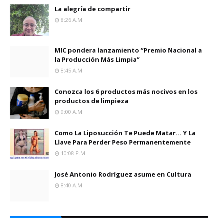
La alegría de compartir
8:26 A.m.
MIC pondera lanzamiento “Premio Nacional a
la Producción Más Limpia”
8:45 A.m.
Conozca los 6 productos más nocivos en los
productos de limpieza
9:00 A.m.
Como La Liposucción Te Puede Matar… Y La
Llave Para Perder Peso Permanentemente
10:08 P.m.
José Antonio Rodríguez asume en Cultura
8:40 A.m.