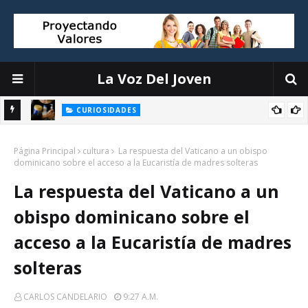
La Voz Del Joven
CURIOSIDADES
 para
Conozca los 6 productos más nocivos en los productos de
Página Principal
limpieza
cultura
La respuesta del Vaticano a un obispo
dominicano sobre el acceso a la Eucaristía de madres solteras
La respuesta del Vaticano a un
obispo dominicano sobre el
acceso a la Eucaristía de madres
solteras
CARLOS CANDELARIO
9:27 A.m.