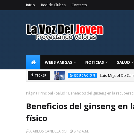
Inicio
Red de Clubes
Contacto
WEBS AMIGAS
NOTICIAS
SALUD
Luis Miguel De Cam
TICKER
EDUCACIÓN
Página Principal
Salud
Beneficios del ginseng en la recuperació
Beneficios del ginseng en l
físico
CARLOS CANDELARIO
8:42 A.m.