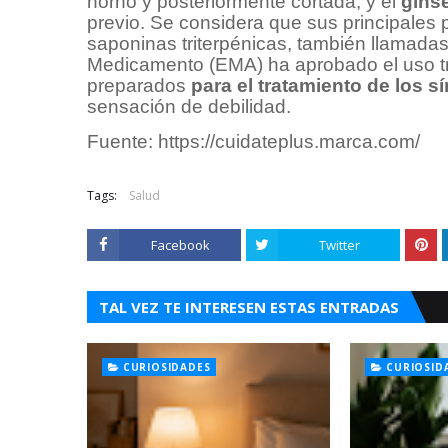
horno y posteriormente cortada, y el
gins
previo. Se considera que sus principales 
saponinas triterpénicas, también llamada
Medicamento (EMA) ha aprobado el uso tra
preparados
para el tratamiento de los s
sensación de debilidad.
Fuente: https://cuidateplus.marca.com/
Tags:
Salud
Facebook
Twitter
TAL VEZ TE INTERESEN ESTAS ENTRADAS
CURIOSIDADES
CURIOSID