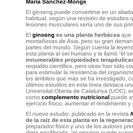
María Sánchez-Monge
El ginseng puede convertirse en un aliado 
habitual, según una revisión de estudios 
lesiones musculares sería uno de sus prin
El
ginseng
es una planta herbácea
que 
montañosas de Asia, pero su gran demanda 
partes del mundo. Según cuenta la leyenda
esta planta al ser humano y la llamó “el se
innumerables propiedades terapéutica
respaldo científico, pero otras han sido c
para estimular la resistencia del organis
los ámbitos que más se ha investigado, c
últimos estudios en esta línea destaca una
Universitat Oberta de Catalunya (UOC), en
como
complemento nutricional
puede ay
ejercicio físico, aumentar el rendimiento y
El nuevo estudio, publicado en la revista
de la raíz de esta planta en la regener
preparador físico y uno de los autores pr
dieta equilibrada, “el ginseng puede supon