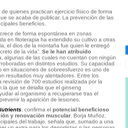
de quienes practican ejercicio físico de forma
que se acaba de publicar. La prevención de las
cipales beneficios.
crece de forma espontánea en zonas
en fitoterapia ha extendido su cultivo a otras
, el dios de la montaña fue quien le entregó
creto de la vida”.
Se le han atribuido
s
, algunas de las cuales no cuentan con ningún
orroboradas en distintos estudios. Su capacidad
mo en situaciones de sobreesfuerzo es uno de
on resultados muy alentadores. Entre los
 revisión de 700 estudios realizada por la
 la que se detalla que el ginseng
udar al organismo a recuperarse tras el
 prevenir la aparición de lesiones.
Nutrients
, confirma el
potencial beneficioso
ación y renovación muscular
. Borja Muñoz,
incipales del trabajo, señala que, sumado a una
er un extra para los deportistas o las personas