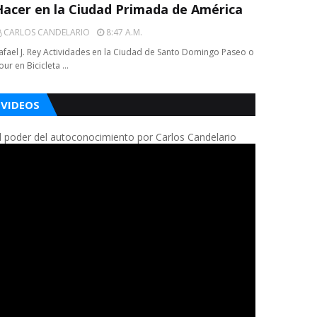
Hacer en la Ciudad Primada de América
CARLOS CANDELARIO
8:47 A.m.
afael J. Rey Actividades en la Ciudad de Santo Domingo Paseo o
our en Bicicleta …
VIDEOS
l poder del autoconocimiento por Carlos Candelario