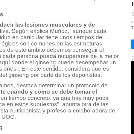
es
R
ducir las lesiones musculares y de
T
rtiva. Según explica Muñoz, “aunque cada
iduo en particular tiene unos tiempos de
iológicos son comunes en las estructuras
ales de este ámbito debemos conseguir el
que cada persona pueda recuperarse de la mejor
E
 aquí donde el ginseng puede desempeñar un
esiones". En este sentido, considera que es
el ginseng por parte de los deportistas.
eamos, destaca determinar un protocolo de
te cuándo y cómo se debe tomar el
n un tiempo concreto, ya que hay muy poca
ica en estos supuestos", apunta otra de las
tista-nutricionista y profesora colaboradora de
la UOC.
g