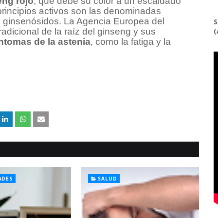
eng rojo
, que debe su color a un escaldado
principios activos son las denominadas
s ginsenósidos. La Agencia Europea del
S
dicional de la raíz del ginseng y sus
(
íntomas de la astenia
, como la fatiga y la
ADES
SALUD