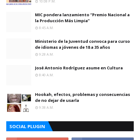
10:08 P.m.
MIC pondera lanzamiento “Premio Nacional a
la Producción Más Limpia”
8:45 A.m.
Ministerio de la Juventud convoca para curso
de idiomas a jóvenes de 18 a 35 años
9:28 A.m.
José Antonio Rodríguez asume en Cultura
8:40 A.m.
Hookah, efectos, problemas y consecuencias
de no dejar de usarla
9:38 A.m.
SOCIAL PLUGIN