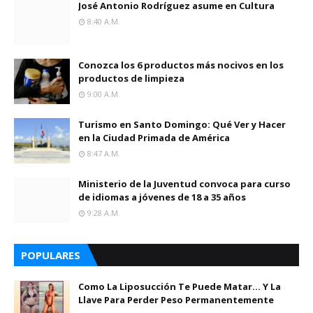
José Antonio Rodríguez asume en Cultura
8:40 A.m.
Conozca los 6 productos más nocivos en los
productos de limpieza
9:00 A.m.
Turismo en Santo Domingo: Qué Ver y Hacer
en la Ciudad Primada de América
8:47 A.m.
Ministerio de la Juventud convoca para curso
de idiomas a jóvenes de 18 a 35 años
9:28 A.m.
POPULARES
Como La Liposucción Te Puede Matar… Y La
Llave Para Perder Peso Permanentemente