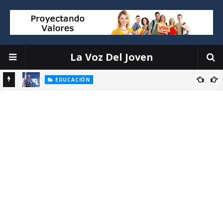
La Voz Del Joven
EDUCACIÓN
ión
Luis Miguel De Camps destaca el debate escolar como
herramienta para formar ciudadanos críticos y fortalecer la
democracia