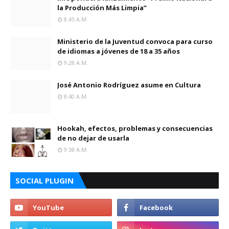
la Producción Más Limpia”
8:45 A.m.
Ministerio de la Juventud convoca para curso
de idiomas a jóvenes de 18 a 35 años
9:28 A.m.
José Antonio Rodríguez asume en Cultura
8:40 A.m.
Hookah, efectos, problemas y consecuencias
de no dejar de usarla
9:38 A.m.
SOCIAL PLUGIN