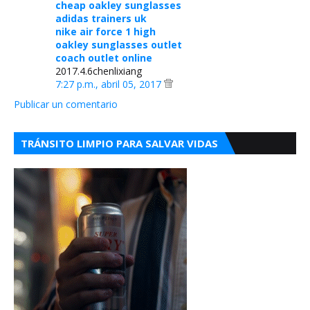
cheap oakley sunglasses
adidas trainers uk
nike air force 1 high
oakley sunglasses outlet
coach outlet online
2017.4.6chenlixiang
7:27 p.m., abril 05, 2017
Publicar un comentario
TRÁNSITO LIMPIO PARA SALVAR VIDAS