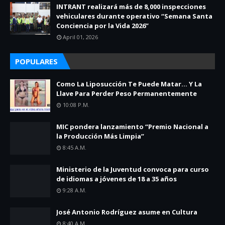
INTRANT realizará más de 8,000 inspecciones
vehiculares durante operativo “Semana Santa
Conciencia por la Vida 2026”
April 01, 2026
POPULARES
Como La Liposucción Te Puede Matar… Y La
Llave Para Perder Peso Permanentemente
10:08 P.m.
MIC pondera lanzamiento “Premio Nacional a
la Producción Más Limpia”
8:45 A.m.
Ministerio de la Juventud convoca para curso
de idiomas a jóvenes de 18 a 35 años
9:28 A.m.
José Antonio Rodríguez asume en Cultura
8:40 A.m.