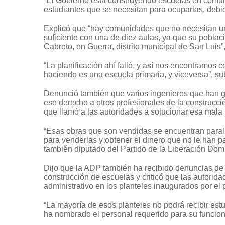
“El Gobierno está construyendo escuelas en comun
estudiantes que se necesitan para ocuparlas, debid
Explicó que “hay comunidades que no necesitan un
suficiente con una de diez aulas, ya que su poblac
Cabreto, en Guerra, distrito municipal de San Luis”
“La planificación ahí falló, y así nos encontramos 
haciendo es una escuela primaria, y viceversa”, su
Denunció también que varios ingenieros que han g
ese derecho a otros profesionales de la construcci
que llamó a las autoridades a solucionar esa mala 
“Esas obras que son vendidas se encuentran paral
para venderlas y obtener el dinero que no le han pa
también diputado del Partido de la Liberación Dom
Dijo que la ADP también ha recibido denuncias de 
construcción de escuelas y criticó que las autori
administrativo en los planteles inaugurados por el 
“La mayoría de esos planteles no podrá recibir est
ha nombrado el personal requerido para su funcio