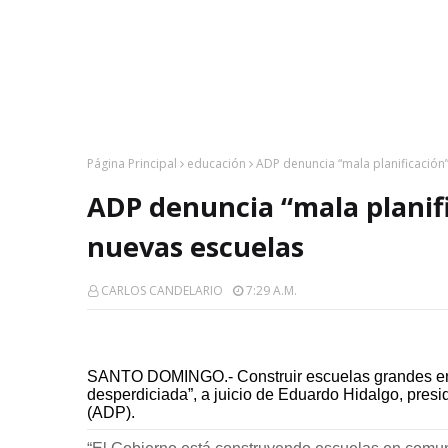
Página Principal
educación
ADP denuncia “mala planificación”
ADP denuncia “mala planifi
nuevas escuelas
CARLOS CANDELARIO
7:29 A.m.
SANTO DOMINGO.- Construir escuelas grandes en 
desperdiciada”, a juicio de Eduardo Hidalgo, pres
(ADP).