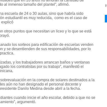
idades que en 20 años no tendrán la cantidad de
o al inmenso tamaño del plantel”, afirmó.
I
a escuela de 24 o 30 aulas, sino que habría sido
ión estudiantil es muy reducida, como es el caso de
, explicó
con otros puntos que necesitan un liceo y lo que se está
brayó.
anado los sorteos para edificación de escuelas venden
ón y se desentienden de sus responsabilidades, por lo
practica.
izadas, y los trabajadores arrancan baños y ventanas
gado los contratistas por su trabajo”, manifestó el
inicana.
sobrevaluación en la compra de solares destinados a la
dades aún no han designado el personal docente y
presidente Danilo Medina desde abril a la fecha.
udiantes cuando inicie el año escolar, debido a que no se
namiento”, argumentó.