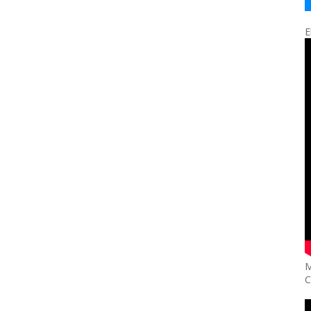
E
M
C