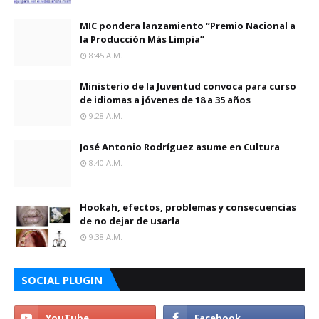
MIC pondera lanzamiento “Premio Nacional a
la Producción Más Limpia”
8:45 A.m.
Ministerio de la Juventud convoca para curso
de idiomas a jóvenes de 18 a 35 años
9:28 A.m.
José Antonio Rodríguez asume en Cultura
8:40 A.m.
Hookah, efectos, problemas y consecuencias
de no dejar de usarla
9:38 A.m.
SOCIAL PLUGIN