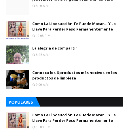
8:40 A.m.
Como La Liposucción Te Puede Matar… Y La
Llave Para Perder Peso Permanentemente
10:08 P.m.
La alegría de compartir
8:26 A.m.
Conozca los 6 productos más nocivos en los
productos de limpieza
9:00 A.m.
POPULARES
Como La Liposucción Te Puede Matar… Y La
Llave Para Perder Peso Permanentemente
10:08 P.m.