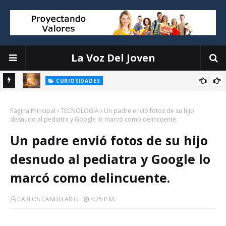
La Voz Del Joven
CURIOSIDADES
Objetos que interrumpen tu sueño y cómo organizarlos sin
la
Página Principal
complicaciones
TECNOLOGIA
Un padre envió fotos de su hijo
desnudo al pediatra y Google lo marcó como delincuente.
Un padre envió fotos de su hijo
desnudo al pediatra y Google lo
marcó como delincuente.
CARLOS CANDELARIO
4:25 P.m.