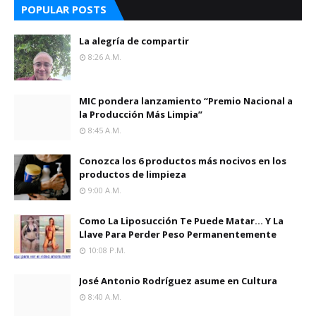
POPULAR POSTS
La alegría de compartir
8:26 A.m.
MIC pondera lanzamiento “Premio Nacional a
la Producción Más Limpia”
8:45 A.m.
Conozca los 6 productos más nocivos en los
productos de limpieza
9:00 A.m.
Como La Liposucción Te Puede Matar… Y La
Llave Para Perder Peso Permanentemente
10:08 P.m.
José Antonio Rodríguez asume en Cultura
8:40 A.m.