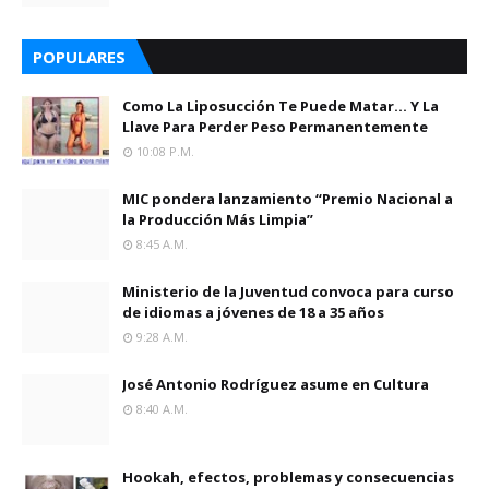
POPULARES
Como La Liposucción Te Puede Matar… Y La
Llave Para Perder Peso Permanentemente
10:08 P.m.
MIC pondera lanzamiento “Premio Nacional a
la Producción Más Limpia”
8:45 A.m.
Ministerio de la Juventud convoca para curso
de idiomas a jóvenes de 18 a 35 años
9:28 A.m.
José Antonio Rodríguez asume en Cultura
8:40 A.m.
Hookah, efectos, problemas y consecuencias