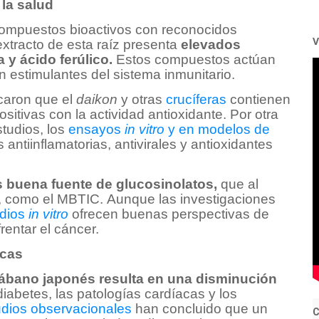
la salud
compuestos bioactivos con reconocidos
V
extracto de esta raíz presenta
elevados
 y ácido ferúlico.
Estos compuestos actúan
n estimulantes del sistema inmunitario.
caron que el
daikon
y otras
crucíferas
contienen
itivas con la actividad antioxidante. Por otra
tudios, los
ensayos
in vitro
y en modelos de
ntiinflamatorias, antivirales y antioxidantes
s buena fuente de glucosinolatos,
que al
, como el MBTIC. Aunque las investigaciones
udios
in vitro
ofrecen buenas perspectivas de
entar el cáncer.
icas
rábano japonés resulta en una disminución
diabetes, las patologías cardíacas y los
udios observacionales
han concluido que un
C