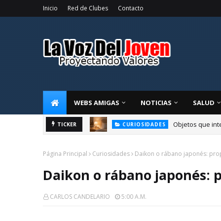
Inicio
Red de Clubes
Contacto
WEBS AMIGAS
NOTICIAS
SALUD
racia
Objetos que int
TICKER
CURIOSIDADES
Página Principal
Curiosidades
Daikon o rábano japonés: prop
Daikon o rábano japonés: p
CARLOS CANDELARIO
5:00 A.m.