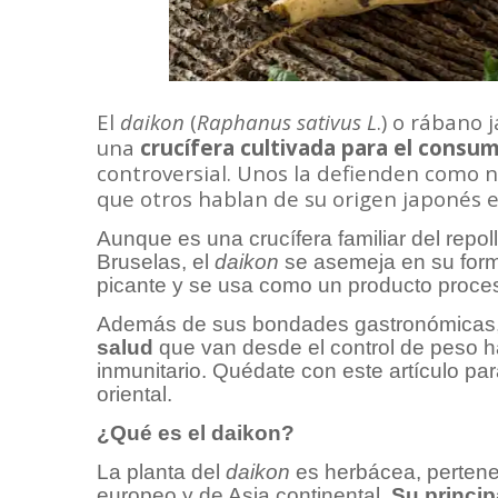
El
daikon
(
Raphanus sativus L
.) o rábano 
una
crucífera cultivada para el consum
controversial. Unos la defienden como n
que otros hablan de su origen japonés 
Aunque es una crucífera familiar del repollo
Bruselas, el
daikon
se asemeja en su form
picante y se usa como un producto proce
Además de sus bondades gastronómicas
salud
que van desde el control de peso h
inmunitario. Quédate con este artículo p
oriental.
¿Qué es el daikon?
La planta del
daikon
es herbácea, perteneci
europeo y de Asia continental.
Su princip