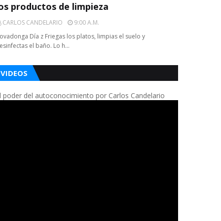
los productos de limpieza
CARLOS CANDELARIO
9:00 A.m.
ovadonga Día z Friegas los platos, limpias el suelo y
esinfectas el baño. Lo h…
VIDEOS
l poder del autoconocimiento por Carlos Candelario