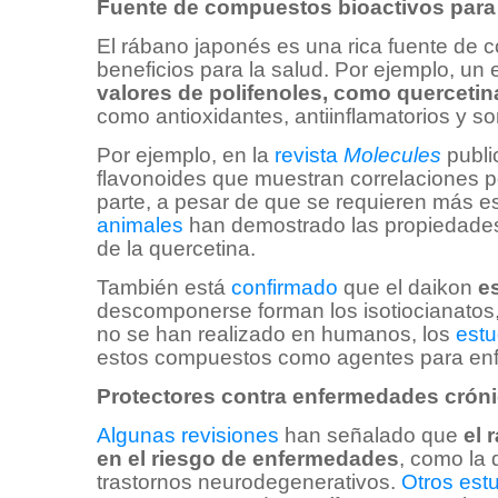
Fuente de compuestos bioactivos para 
El rábano japonés es una rica fuente de 
beneficios para la salud. Por ejemplo, un 
valores de polifenoles, como quercetina
como antioxidantes, antiinflamatorios y so
Por ejemplo, en la
revista
Molecules
publi
flavonoides que muestran correlaciones pos
parte, a pesar de que se requieren más es
animales
han demostrado las propiedades a
de la quercetina.
También está
confirmado
que el daikon
e
descomponerse forman los isotiocianatos
no se han realizado en humanos, los
est
estos compuestos como agentes para enfr
Protectores contra enfermedades crón
Algunas revisiones
han señalado que
el 
en el riesgo de enfermedades
, como la 
trastornos neurodegenerativos.
Otros est