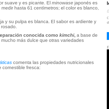
zor suave y es picante. El
minowase
japonés es
medir hasta 61 centímetros; el color es blanco,
C
oja y su pulpa es blanca. El sabor es ardiente y
d
 rosado.
preparación conocida como
kimchi
,
a base de
o mucho más dulce que otras variedades
E
áticas
comenta las propiedades nutricionales
 comestible fresca: