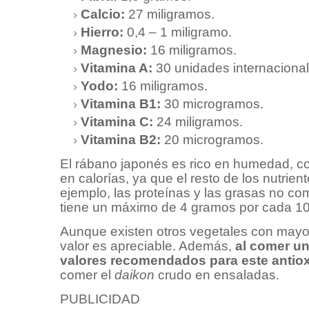
Calcio:
27 miligramos.
Hierro:
0,4 – 1 miligramo.
Magnesio:
16 miligramos.
Vitamina A:
30 unidades internacional
Yodo:
16 miligramos.
Vitamina B1:
30 microgramos.
Vitamina C:
24 miligramos.
Vitamina B2:
20 microgramos.
El rábano japonés es rico en humedad, c
en calorías, ya que el resto de los nutrie
ejemplo, las proteínas y las grasas no co
tiene un máximo de 4 gramos por cada 10
Aunque existen otros vegetales con mayor
valor es apreciable. Además,
al comer u
valores recomendados para este antio
comer el
daikon
crudo en ensaladas.
PUBLICIDAD